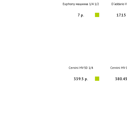
Euphony машинка 1/4 1/2
D`addario 
7 р.
17.15 
Cervini HV-50 1/4
Cervini HV-
339.5 р.
380.45