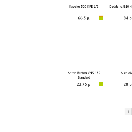
Kapaier 520 KPE 1/2
D'addario J810 
66.5 р.
84 р
Anton Breton VNS-139
Alice A
Standard
22.75 р.
28 р
1