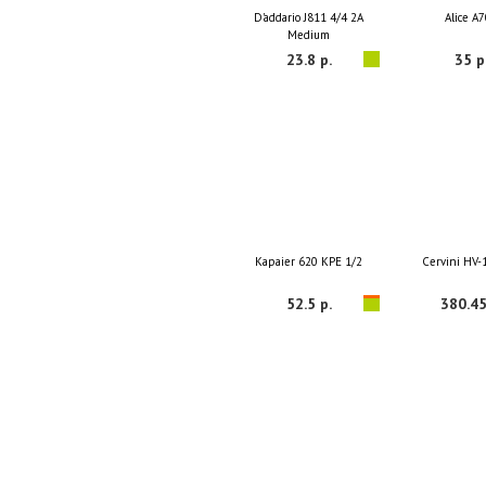
D'addario J811 4/4 2A
Alice A
Medium
23.8 р.
35 р
Kapaier 620 KPE 1/2
Cervini HV-
52.5 р.
380.45