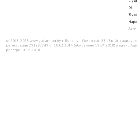
Студ
DJ
Дух
Нар
Аксе
© 2015-2023 www.guitarman.by. г. Брест, ул. Советская, 83-15ц. Индивид
регистрации 291287249 от 10.02.2014 (обновлено 19.04.2018) выдано Адм
реестре 14.06.2018.