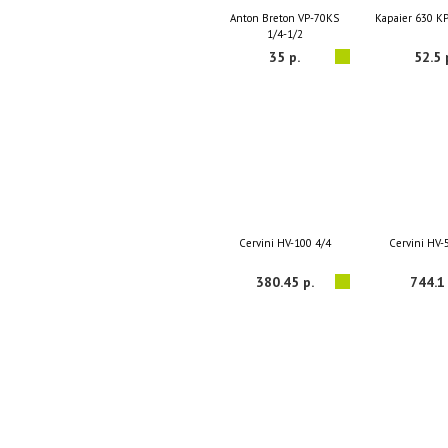
Anton Breton VP-70KS
Kapaier 630 KP
1/4-1/2
35 р.
52.5 
Cervini HV-100 4/4
Cervini HV-
380.45 р.
744.1 