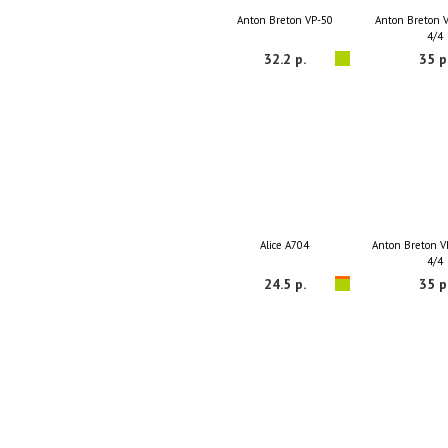
Anton Breton VP-50
Anton Breton V
4/4
32.2 р.
35 р
Alice A704
Anton Breton V
4/4
24.5 р.
35 р