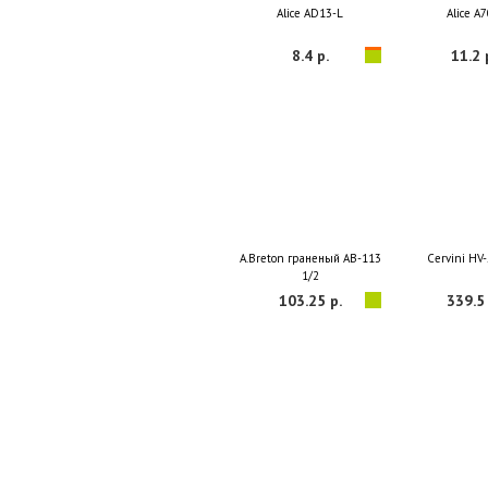
Alice AD13-L
Alice A
8.4 р.
11.2 
A.Breton граненый AB-113
Cervini HV-
1/2
103.25 р.
339.5 