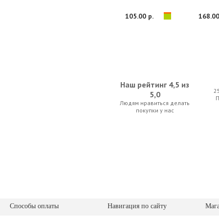
105.00 р.
168.00
Наш рейтинг 4,5 из
2
5,0
Людям нравиться делать
Thomastik Dominant 135ST Heavy 4/4
Anton Breton V
покупки у нас
280.00 р.
49.00 
Способы оплаты
Навигация по сайту
Маг
Thomastik Dominant 135 Medium 4/4
Kapaier 510 KP