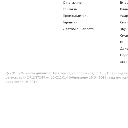
О магазине
Гита
Контакты
Кла
217.00 р.
66.50 
Производители
Уда
Гарантия
Смы
Доставка и оплата
Звук
Студ
DJ
Дух
Нар
Аксе
© 2015-2023 www.guitarman.by. г. Брест, ул. Советская, 83-15ц. Индивид
регистрации 291287249 от 10.02.2014 (обновлено 19.04.2018) выдано Адм
реестре 14.06.2018.