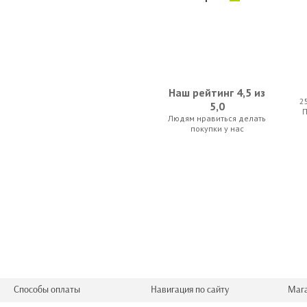
Наш рейтинг 4,5 из
2
5,0
Людям нравиться делать
Kapaier 520 KPE 1/2
Thomastik Supe
покупки у нас
66.50 р.
168.00
Thomastik Dominant 133W Light 4/4
Thomastik Infe
Способы оплаты
Навигация по сайту
Маг
280.00 р.
280.00