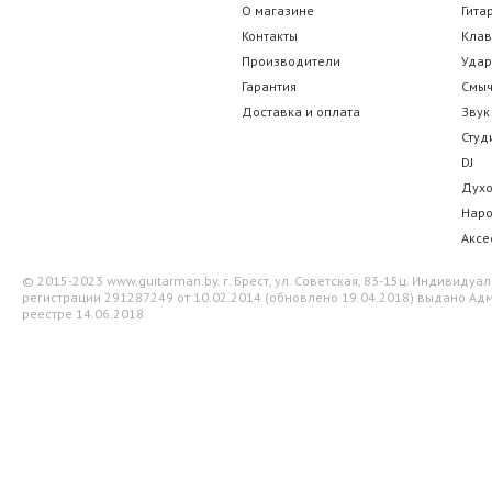
О магазине
Гита
Контакты
Кла
Производители
Уда
Гарантия
Смы
Доставка и оплата
Звук
Студ
DJ
Дух
Нар
Аксе
© 2015-2023 www.guitarman.by. г. Брест, ул. Советская, 83-15ц. Индивид
регистрации 291287249 от 10.02.2014 (обновлено 19.04.2018) выдано Адм
реестре 14.06.2018.