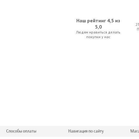
Наш рейтинг 4,5 из
2
5,0
Людям нравиться делать
Adams EMT-888
Cherub WST-
покупки у нас
77.00 р.
66.50 
Euphony граненый 1/8
Musedo 
87.50 р.
22.75 
Способы оплаты
Навигация по сайту
Маг