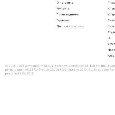
О магазине
Гита
Контакты
Кла
Производители
Уда
Гарантия
Смы
Доставка и оплата
Звук
Студ
DJ
Дух
Нар
Аксе
© 2015-2023 www.guitarman.by. г. Брест, ул. Советская, 83-15ц. Индивид
регистрации 291287249 от 10.02.2014 (обновлено 19.04.2018) выдано Адм
реестре 14.06.2018.