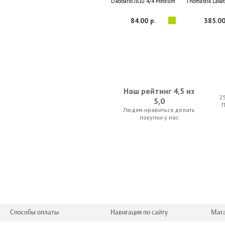
D'addario J810 4/4 Medium
Thomastik Lakat
84.00 р.
385.00
Наш рейтинг 4,5 из
2
5,0
Людям нравиться делать
Anton Breton VNS-149 Standard
Kapaier 520
покупки у нас
49.00 р.
66.50 
Способы оплаты
Навигация по сайту
Маг