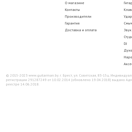
Thomastik Peter Infeld PI100 4/4
Thomastik Domi
О магазине
Гита
Контакты
Кла
455.00 р.
280.00
Производители
Уда
Гарантия
Смы
Доставка и оплата
Звук
Студ
DJ
Дух
Нар
Аксе
© 2015-2023 www.guitarman.by. г. Брест, ул. Советская, 83-15ц. Индивид
регистрации 291287249 от 10.02.2014 (обновлено 19.04.2018) выдано Адм
реестре 14.06.2018.