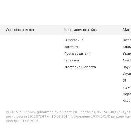
Способы оплаты
Навигация по сайту
Мага
О магазине
Гита
Контакты
Кла
Производители
Уда
Гарантия
Смы
Доставка и оплата
Звук
Студ
DJ
Дух
Нар
Аксе
© 2015-2023 www.guitarman.by. г. Брест, ул. Советская, 83-15ц. Индивид
регистрации 291287249 от 10.02.2014 (обновлено 19.04.2018) выдано Адм
реестре 14.06.2018.