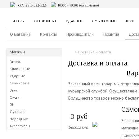
+375 29 5-522-522
10:00 - 19:00 (ежедневно)
ГИТАРЫ
КЛАВИШНЫЕ
УДАРНЫЕ
СМЫЧКОВЫЕ
ЗВУК
О магазине
Контакты
Производители
Гарантия
Доста
Магазин
Доставка и оплата
Доставка и оплата
Гитары
Клавишные
Вар
Ударные
Смычковые
Заказанный вами товар мы отправля
Звук
курьерской службой. Осуществляем д
Студия
Большинство товаров можно бесплат
DJ
Само
Духовые
0 руб
Народные
Заказанн
Аксессуары
Бесплатно
магазине
https://w