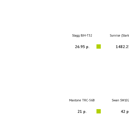
Stagg BJH-T32
Sunrise (Star
26.95 р.
1482.2
Maxtone TRС-56B
Swan SW10
21 р.
42 р