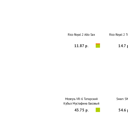
Rico Royal 2 Alto Sax
Rico Royal 2 
11.87 р.
14.7 
Мозеръ VR-6 Татарский
Swan S
Кубыз Мустафина Басовый
43.75 р.
54.6 