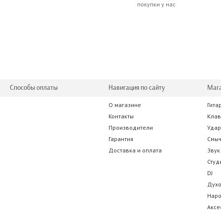
покупки у нас
Способы оплаты
Навигация по сайту
Маг
О магазине
Гита
Контакты
Кла
Производители
Уда
Гарантия
Смы
Доставка и оплата
Звук
Студ
DJ
Дух
Нар
Аксе