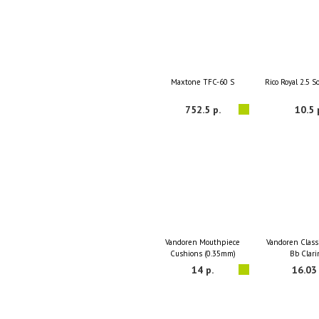
Maxtone TFC-60 S
Rico Royal 2.5 
752.5 р.
10.5 
Vandoren Mouthpiece
Vandoren Classi
Cushions (0.35mm)
Bb Clari
14 р.
16.03 