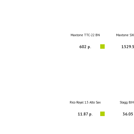
Maxtone TTC-22 BN
Maxtone SX
602 р.
1529.5
Rico Royal 1.5 Alto Sax
Stagg BJ
11.87 р.
36.05 