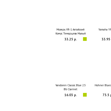
Мозеръ VR-1 Алтайский
Yamaha Y
Комус Темарцева Малый
33.25 р.
33.95 
Vandoren Classic Blue 2.5
Hohner Blue
Bb Clarinet
16.03 р.
73.5 