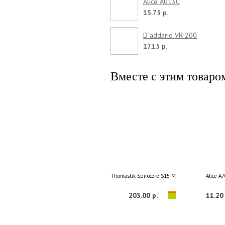
Alice A013C
15.75 р.
D`addario VR-200
17.15 р.
Вместе с этим товаро
Thomastik Spirocore S15 Medium 4/4
Alice A
203.00 р.
11.20 