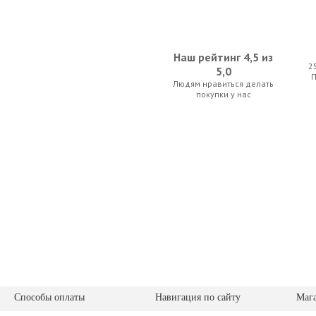
Наш рейтинг 4,5 из
2
5,0
Людям нравиться делать
Thomastik Vision VI100 Medium 4/4
Kapaier 610 KP
покупки у нас
245.00 р.
52.50 
Anton Breton VP-70K 3/4-4/4
Thomastik Domi
35.00 р.
280.00
Способы оплаты
Навигация по сайту
Маг