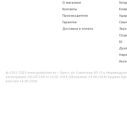
О магазине
Гита
Контакты
Кла
Производители
Уда
Гарантия
Смы
Доставка и оплата
Звук
Студ
DJ
Дух
Нар
Аксе
© 2015-2023 www.guitarman.by. г. Брест, ул. Советская, 83-15ц. Индивид
регистрации 291287249 от 10.02.2014 (обновлено 19.04.2018) выдано Адм
реестре 14.06.2018.