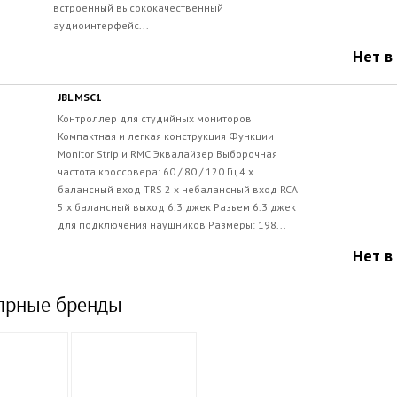
встроенный высококачественный
аудиоинтерфейс...
Нет в
JBL MSC1
Контроллер для студийных мониторов
Компактная и легкая конструкция Функции
Monitor Strip и RMC Эквалайзер Выборочная
частота кроссовера: 60 / 80 / 120 Гц 4 x
балансный вход TRS 2 x небалансный вход RCA
5 x балансный выход 6.3 джек Разъем 6.3 джек
для подключения наушников Размеры: 198...
Нет в
ярные бренды