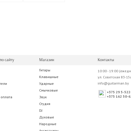
по сайту
Магазин
Контакты
Гитары
10:00 - 19:00 (ежед
Клавишные
ул. Советская 83-15
info@guitarman.by
тели
Ударные
Смычковые
+375 29 5-522
+375 162 50-6
 оплата
Звук
Студия
DJ
Духовые
Народные
Аксессуары