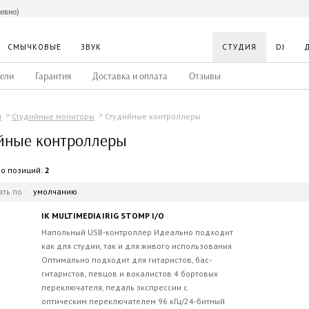
невно)
СМЫЧКОВЫЕ
ЗВУК
СТУДИЯ
DJ
ели
Гарантия
Доставка и оплата
Отзывы
Студийные контроллеры
я
Студийные мониторы
йные контроллеры
во позиций:
2
ть по :
умолчанию
IK MULTIMEDIA IRIG STOMP I/O
Напольный USB-контроллер Идеально подходит
как для студии, так и для живого использования
Оптимально подходит для гитаристов, бас-
гитаристов, певцов и вокалистов 4 бортовых
переключателя, педаль экспрессии с
оптическим переключателем 96 кГц/24-битный