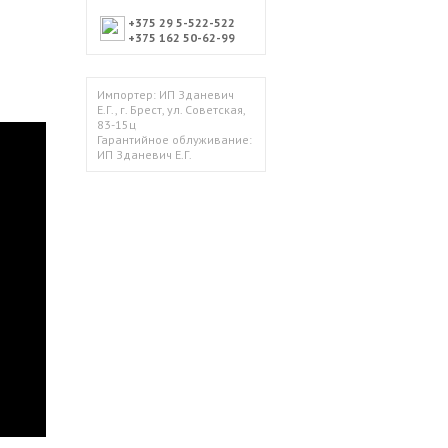
+375 29 5-522-522
+375 162 50-62-99
Импортер: ИП Зданевич
Е.Г., г. Брест, ул. Советская,
83-15ц
Гарантийное облуживание:
ИП Зданевич Е.Г.