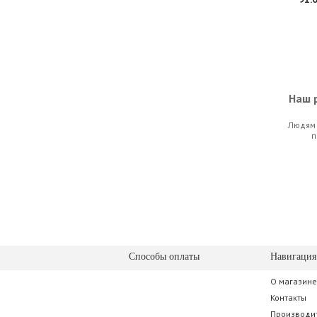
Наш р
Людям 
Gator GL
п
385.
Способы оплаты
Навигация
О магазине
Stagg SN
Контакты
Производи