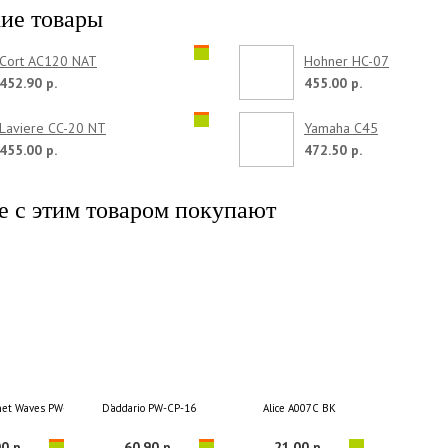
ие товары
Cort AC120 NAT
Hohner HC-07
452.90 р.
455.00 р.
Laviere CC-20 NT
Yamaha C45
455.00 р.
472.50 р.
е с этим товаром покупают
anet Waves PW-CT-17PR Eclipse Headstock Tuner
D'addario PW-CP-16
Alice A007C BK
0 р.
60.90 р.
21.00 р.