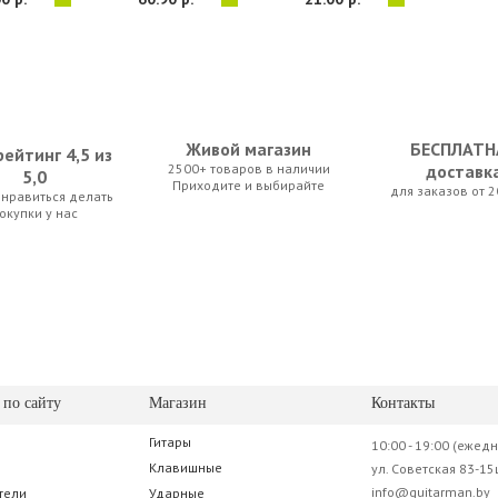
Живой магазин
БЕСПЛАТН
ейтинг 4,5 из
2500+ товаров в наличии
доставк
5,0
Приходите и выбирайте
для заказов от 2
нравиться делать
-CLASSIC
Cherub WMT-600RC
Alice А-130 H
окупки у нас
00 р.
52.50 р.
17.15 р.
 по сайту
Магазин
Контакты
Гитары
10:00 - 19:00 (ежед
CL001-BK
Alice STP-CLA-BK
Клавишные
ул. Советская 83-15
info@guitarman.by
тели
Ударные