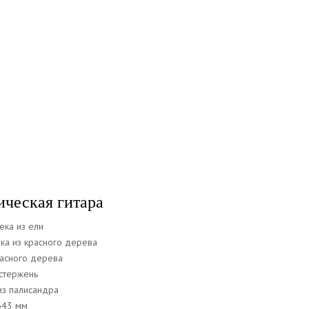
ическая гитара
ека из ели
ка из красного дерева
расного дерева
стержень
из палисандра
643 мм