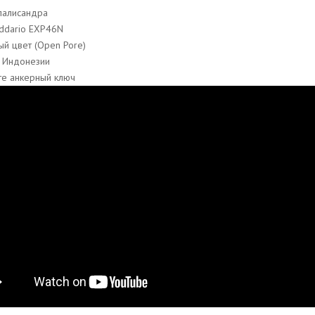
палисандра
Addario EXP46N
ый цвет (Open Pore)
 Индонезии
те анкерный ключ