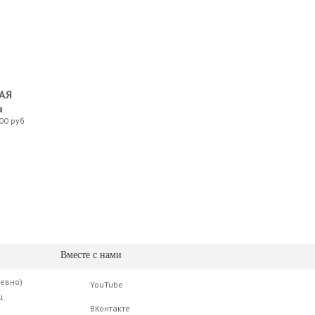
АЯ
а
00 руб
Вместе с нами
невно)
YouTube
ц
ВКонтакте