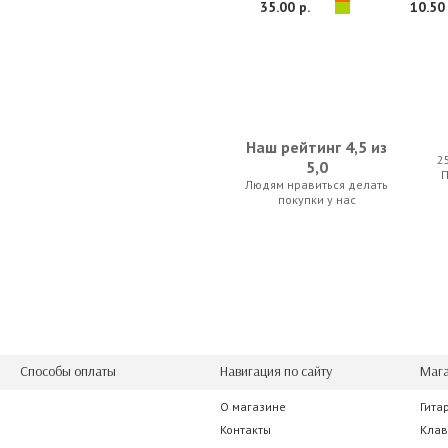
35.00 р.
10.50 
Наш рейтинг 4,5 из
2
5,0
Людям нравиться делать
Stagg SG-A100 BK
Crossrock CR
покупки у нас
59.85 р.
141.75
Способы оплаты
Навигация по сайту
Мага
О магазине
Гита
Armadil X-401 (019)
Cherub WMT
Контакты
Кла