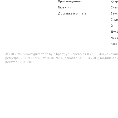
Производители
Уда
35.00 р.
77.00 
Гарантия
Смы
Доставка и оплата
Звук
Студ
DJ
Дух
Нар
Аксе
© 2015-2023 www.guitarman.by. г. Брест, ул. Советская, 83-15ц. Индивид
регистрации 291287249 от 10.02.2014 (обновлено 19.04.2018) выдано Адм
реестре 14.06.2018.