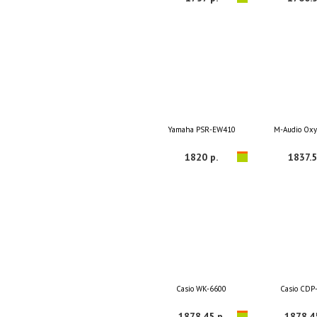
Yamaha PSR-EW410
M-Audio Ox
1820 р.
1837.5
Casio WK-6600
Casio CDP
1878.45 р.
1878.4