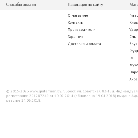
Способы оплаты
Навигация по сайту
Маг
О магазине
Гита
Контакты
Кла
Производители
Уда
Гарантия
Смы
Доставка и оплата
Звук
Студ
DJ
Дух
Нар
Аксе
© 2015-2023 www.guitarman.by. г. Брест, ул. Советская, 83-15ц. Индивид
регистрации 291287249 от 10.02.2014 (обновлено 19.04.2018) выдано Адм
реестре 14.06.2018.