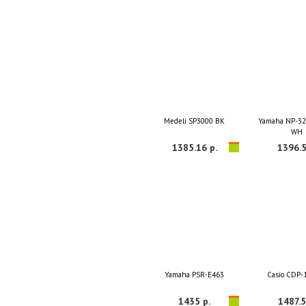
Medeli SP3000 BK
Yamaha NP-32
WH
1385.16 р.
1396.5
Yamaha PSR-E463
Casio CDP-
1435 р.
1487.5