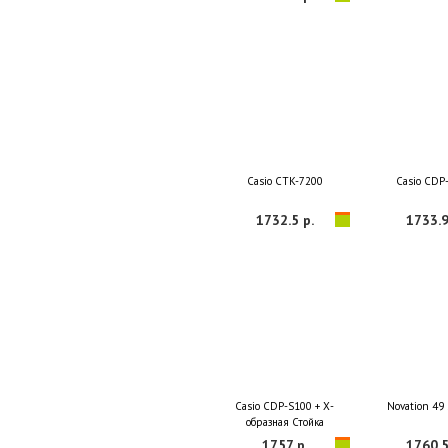
Casio CTK-7200
Casio CDP
1732.5 р.
1733.9
Casio CDP-S100 + Х-
Novation 49 
образная Стойка
1757 р.
1760.5