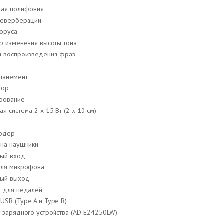
ная полифония
реверберации
хоруса
р изменения высоты тона
я воспроизведения фраз
панемент
тор
рование
ая система 2 x 15 Вт (2 х 10 см)
ордер
 на наушники
ный вход
для микрофона
ный выход
м для педалей
USB (Type A и Type B)
т зарядного устройства (AD-E24250LW)