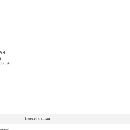
АЯ
а
00 руб
Вместе с нами
невно)