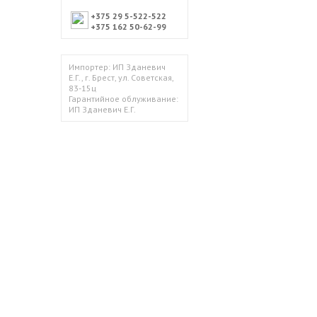
+375 29 5-522-522
+375 162 50-62-99
Импортер: ИП Зданевич
Е.Г., г. Брест, ул. Советская,
83-15ц
Гарантийное облуживание:
ИП Зданевич Е.Г.