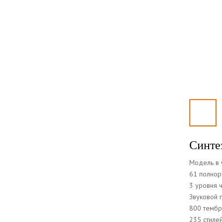
Синте
Модель в 
61 полнор
3 уровня ч
Звуковой 
800 темб
235 стиле