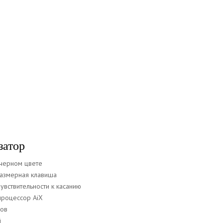
затор
черном цвете
азмерная клавиша
увствительности к касанию
процессор AiX
ров
й