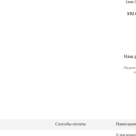
Casio 
392.
Наш р
Людям 
Maxtone 
п
192.
Способы оплаты
Навигация
О магазине