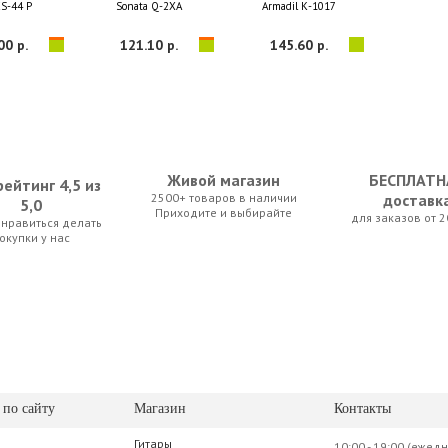
CS-44 P
Sonata Q-2XA
Armadil К-1017
00 р.
121.10 р.
145.60 р.
Живой магазин
БЕСПЛАТН
ейтинг 4,5 из
2500+ товаров в наличии
доставк
5,0
Приходите и выбирайте
для заказов от 2
нравиться делать
AKBC-62D
Yamaha L-85WH
Rockdale 5106
окупки у нас
50 р.
420.00 р.
140.00 р.
 по сайту
Магазин
Контакты
Гитары
10:00 - 19:00 (ежед