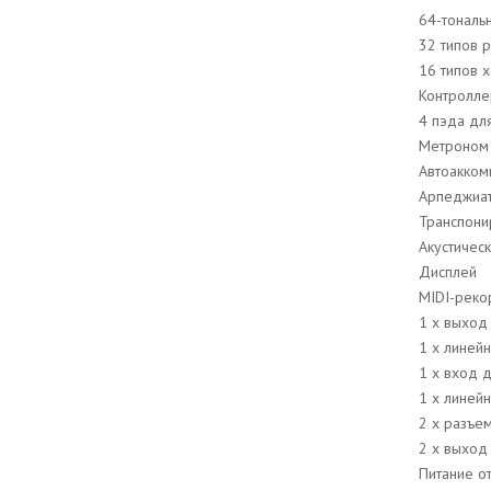
64-тональ
32 типов 
16 типов 
Контролле
4 пэда дл
Метроном
Автоакком
Арпеджиа
Транспони
Акустическ
Дисплей
MIDI-рек
1 x выход
1 х линей
1 х вход 
1 х линей
2 х разъе
2 х выход 
Питание о