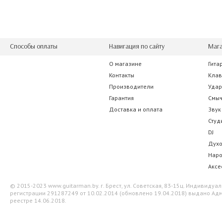
Способы оплаты
Навигация по сайту
Мага
О магазине
Гита
Casio CS-68 PBK Privia
Rockdale 
Контакты
Кла
Производители
Уда
504.70 р.
140.00
Гарантия
Смы
Доставка и оплата
Звук
Студ
DJ
Дух
Нар
Аксе
© 2015-2023 www.guitarman.by. г. Брест, ул. Советская, 83-15ц. Индивид
регистрации 291287249 от 10.02.2014 (обновлено 19.04.2018) выдано Адм
реестре 14.06.2018.