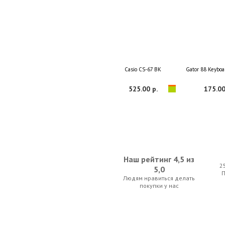
Casio CS-67 BK
Gator 88 Keybo
525.00 р.
175.00
Наш рейтинг 4,5 из
2
5,0
Людям нравиться делать
Athletic KB-6
Casio CS-
покупки у нас
122.50 р.
395.15