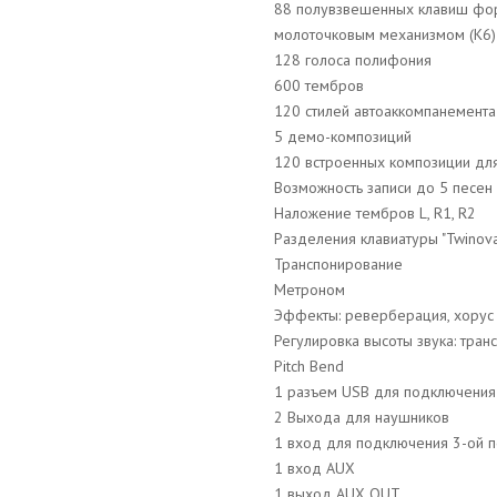
88 полувзвешенных клавиш форт
молоточковым механизмом (K6)
128 голоса полифония
600 тембров
120 стилей автоаккомпанемента
5 демо-композиций
120 встроенных композиции дл
Возможность записи до 5 песен
Наложение тембров L, R1, R2
Разделения клавиатуры "Twinov
Транспонирование
Метроном
Эффекты: реверберация, хорус
Регулировка высоты звука: тран
Pitch Bend
1 разъем USB для подключения
2 Выхода для наушников
1 вход для подключения 3-ой пед
1 вход AUX
1 выход AUX OUT