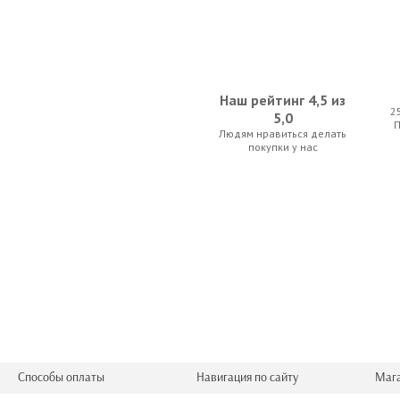
Наш рейтинг 4,5 из
2
5,0
Людям нравиться делать
RODE SC3
RODE V
покупки у нас
52.50 р.
52.50 
Aileen MH005
SUPERLUX C
10.50 р.
44.45 
Способы оплаты
Навигация по сайту
Маг