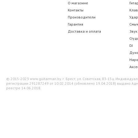
О магазине
Гита
Контакты
Кла
Производители
Уда
Гарантия
Смы
Доставка и оплата
Звук
Студ
DJ
Дух
Нар
Аксе
© 2015-2023 www.guitarman.by. г. Брест, ул. Советская, 83-15ц. Индивид
регистрации 291287249 от 10.02.2014 (обновлено 19.04.2018) выдано Адм
реестре 14.06.2018.