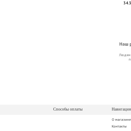
34.3
Наш р
Людям 
RODE
п
84.0
Способы оплаты
Навигация
О магазине
RODE
Контакты