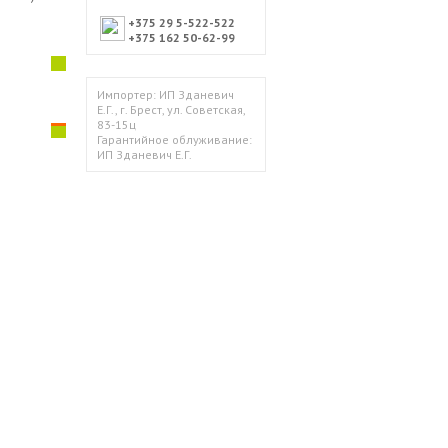
+375 29 5-522-522
+375 162 50-62-99
Импортер: ИП Зданевич
Е.Г., г. Брест, ул. Советская,
83-15ц
Гарантийное облуживание:
ИП Зданевич Е.Г.