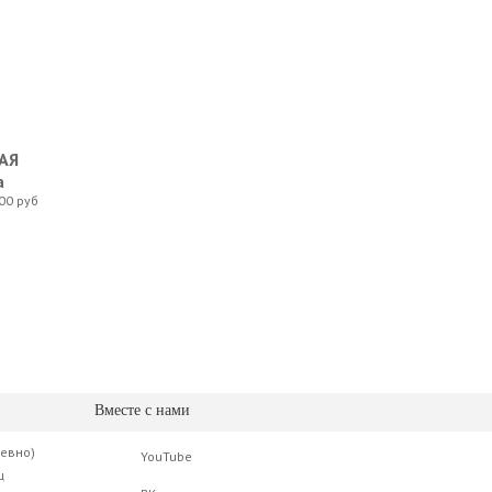
АЯ
а
00 руб
Вместе с нами
невно)
YouTube
ц