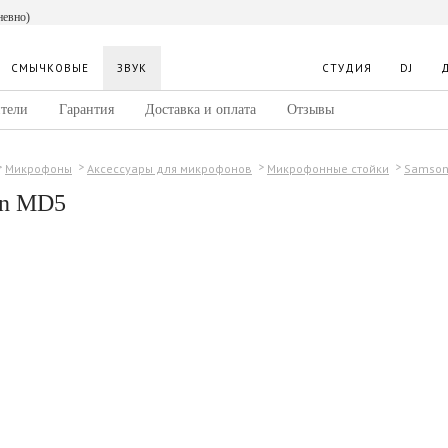
невно)
СМЫЧКОВЫЕ
ЗВУК
СТУДИЯ
DJ
тели
Гарантия
Доставка и оплата
Отзывы
Микрофоны
Аксессуары для микрофонов
Микрофонные стойки
Samso
n MD5