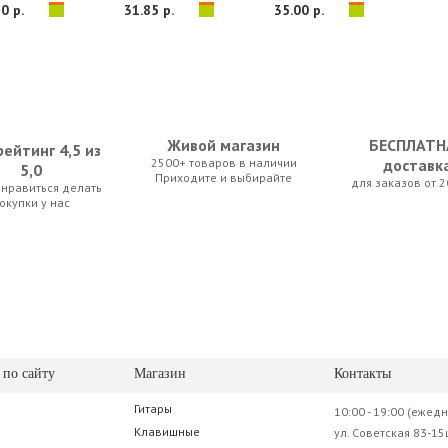
0 р.
31.85 р.
35.00 р.
Живой магазин
БЕСПЛАТН
ейтинг 4,5 из
2500+ товаров в наличии
доставк
5,0
Приходите и выбирайте
для заказов от 2
нравиться делать
 SC1
SUPERLUX CFM10FM
Stagg SMC3XP
окупки у нас
0 р.
44.45 р.
22.75 р.
 по сайту
Магазин
Контакты
Гитары
10:00 - 19:00 (ежед
 SC3
beyerdynamic ZSH 20
Клавишные
ул. Советская 83-15