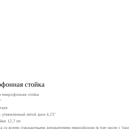
фонная стойка
я микрофонная стойка
"
талл
: утяжеленный литой диск 6,25"
йки: 12,7 см
а со всеми стандартными держателями микрофонов (в том числе с "пау