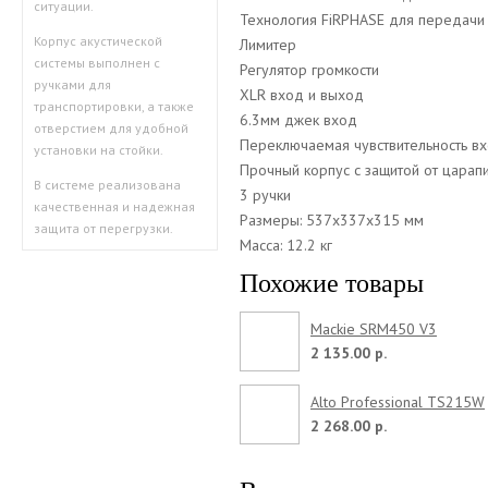
ситуации.
Технология FiRPHASE для передачи 
Корпус акустической
Лимитер
системы выполнен с
Регулятор громкости
ручками для
XLR вход и выход
транспортировки, а также
6.3мм джек вход
отверстием для удобной
Переключаемая чувствительность в
установки на стойки.
Прочный корпус с защитой от царап
В системе реализована
3 ручки
качественная и надежная
Размеры: 537x337x315 мм
защита от перегрузки.
Масса: 12.2 кг
Похожие товары
Mackie SRM450 V3
2 135.00 р.
Alto Professional TS215W
2 268.00 р.