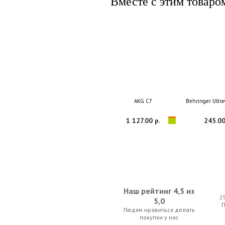
Вместе с этим товаро
AKG C7
Behringer Ultr
1 127.00 р.
245.00
Наш рейтинг 4,5 из
2
5,0
Людям нравиться делать
Alto ZMX164FX USB
AKG DMSTetrad V
покупки у нас