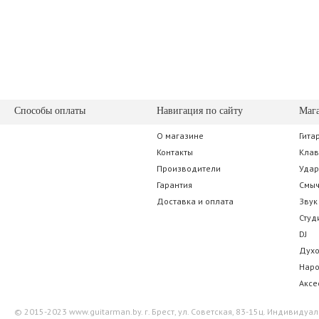
1 837.50 р.
3 622.5
Способы оплаты
Навигация по сайту
Маг
О магазине
Гита
Soundcraft FX16ii
Sennheiser
Контакты
Кла
Производители
Уда
3 395.00 р.
525.00
Гарантия
Смы
Доставка и оплата
Звук
Студ
DJ
Дух
Нар
Аксе
© 2015-2023 www.guitarman.by. г. Брест, ул. Советская, 83-15ц. Индивид