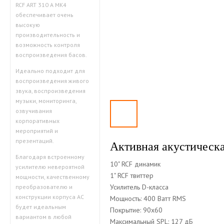
RCF ART 310 A MK4
обеспечивает очень
высокую
производительность и
возможность контроля
воспроизведения басов.
Идеально подходит для
воспроизведения живого
звука, воспроизведения
музыки, мониторинга,
озвучивания
корпоративных
мероприятий и
презентаций.
Активная акустическа
Благодаря встроенному
10" RCF динамик
усилителю невероятной
1" RCF твиттер
мощности, качественному
Усилитель D-класса
преобразователю и
конструкции корпуса АС
Мощность: 400 Ватт RMS
будет идеальным
Покрытие: 90x60
вариантом в любой
Максимальный SPL: 127 дБ