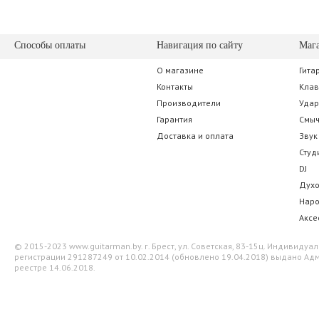
Способы оплаты
Навигация по сайту
Маг
О магазине
Гита
Shure PGA48 XLR
beyerdynamic O
Контакты
Кла
Производители
Уда
227.50 р.
2 261.0
Гарантия
Смы
Доставка и оплата
Звук
Студ
DJ
Дух
Нар
Аксе
© 2015-2023 www.guitarman.by. г. Брест, ул. Советская, 83-15ц. Индивид
регистрации 291287249 от 10.02.2014 (обновлено 19.04.2018) выдано Адм
реестре 14.06.2018.