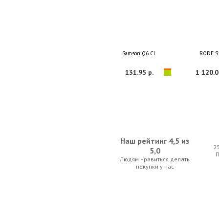
Samson Q6 CL
RODE S
131.95 р.
1 120.0
Наш рейтинг 4,5 из
2
5,0
Людям нравиться делать
AKG DMSTetrad Performer Set (EU)
AKG PT
покупки у нас
3 395.00 р.
539.00