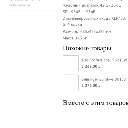
Частотный диапазон: 42Гц - 20кГц
мобильности.
SPL: 96дБ - 127дБ
2 комбинированных входа XLR/jack
XLR выход
Размеры: 685x423x383 мм
Масса: 17.3 кг
Похожие товары
Alto Professional TS215W
2 268.00 р.
Behringer Eurolive B615D
2 275.00 р.
Вместе с этим товаро