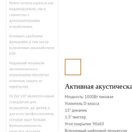
Может использоваться как
индивидуально, так и
совместно с
дополнительными
устройствами.
Оснащен удобными
функциями, в том числе
встроенным эквалайзером
DSP.
Надежный механизм
автоматического
ограничения обеспечит
отличную защиту от
Активная акустическа
перегрузок.
EV ZLX 15P является новым
Мощность: 1000Вт пиковая
стандартом для
Усилитель D-класса
музыкантов, ди-джеев и
15" динамик
для всех профессионалов,
1.5" твиттер
которые ищут больше
Угол покрытия: 90x60
функциональности,
Встроенный цифровой процессор
качества звучания,