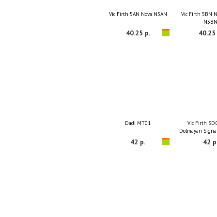
Vic Firth 5AN Nova N5AN
Vic Firth 5BN 
N5B
40.25 р.
40.25 
Dadi MT01
Vic Firth SD
Dolmayan Signat
42 р.
42 р