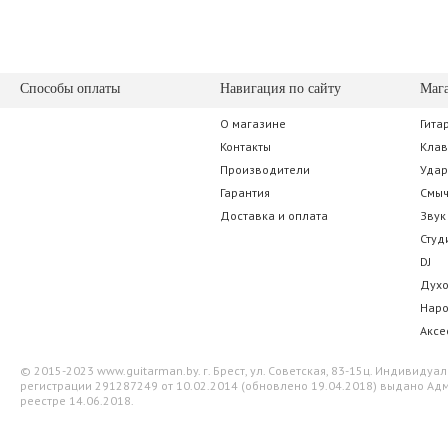
Способы оплаты
Навигация по сайту
Маг
О магазине
Гита
Контакты
Кла
Производители
Уда
Гарантия
Смы
Доставка и оплата
Звук
Студ
DJ
Дух
Нар
Аксе
© 2015-2023 www.guitarman.by. г. Брест, ул. Советская, 83-15ц. Индивид
регистрации 291287249 от 10.02.2014 (обновлено 19.04.2018) выдано Адм
реестре 14.06.2018.