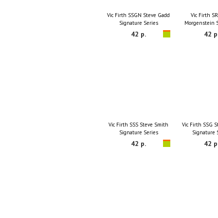
Vic Firth SSGN Steve Gadd
Vic Firth S
Signature Series
Morgenstein 
Serie
42 р.
42 р
Vic Firth SSS Steve Smith
Vic Firth SSG 
Signature Series
Signature 
42 р.
42 р