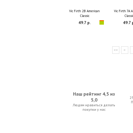
Vic Firth 2B American
Vic Firth 7A 
Classic
Classi
49.7 р.
49.7 
<<
<
Наш рейтинг 4,5 из
2
5,0
Людям нравиться делать
покупки у нас