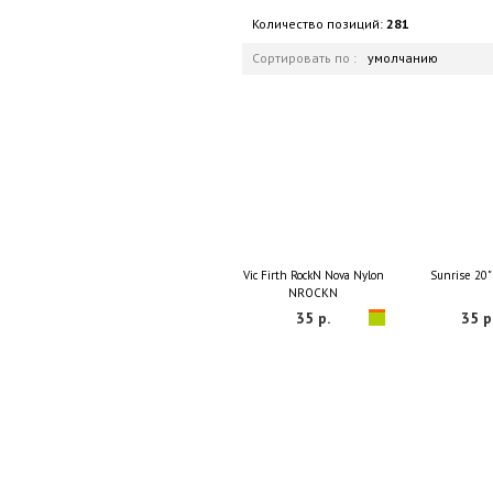
Количество позиций:
281
Сортировать по :
умолчанию
Vic Firth RockN Nova Nylon
Sunrise 20"
NROCKN
35 р.
35 р