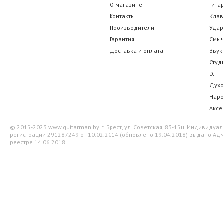
О магазине
Гита
Контакты
Кла
Производители
Уда
Гарантия
Смы
Доставка и оплата
Звук
Студ
DJ
Дух
Нар
Аксе
© 2015-2023 www.guitarman.by. г. Брест, ул. Советская, 83-15ц. Индивид
регистрации 291287249 от 10.02.2014 (обновлено 19.04.2018) выдано Адм
реестре 14.06.2018.