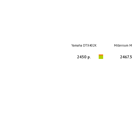
Yamaha DTX402K
Millenium 
2450 р.
2467.5