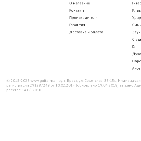
О магазине
Гита
Контакты
Кла
Производители
Уда
Гарантия
Смы
Доставка и оплата
Звук
Студ
DJ
Дух
Нар
Аксе
© 2015-2023 www.guitarman.by. г. Брест, ул. Советская, 83-15ц. Индивид
регистрации 291287249 от 10.02.2014 (обновлено 19.04.2018) выдано Адм
реестре 14.06.2018.