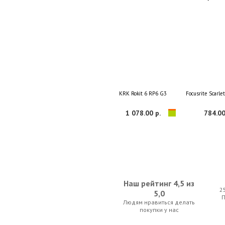
KRK Rokit 6 RP6 G3
Focusrite Scarle
1 078.00 р.
784.00
Наш рейтинг 4,5 из
2
5,0
Людям нравиться делать
RODE NT1000
Focusrite Scarle
покупки у нас