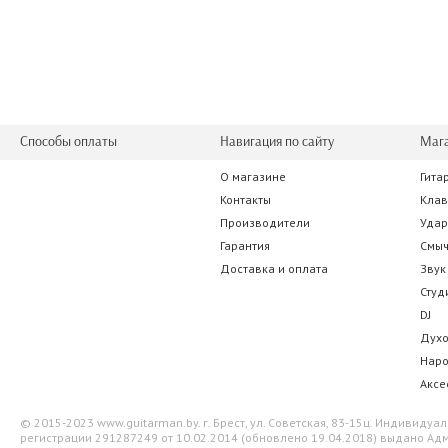
1 235.50 р.
514.50
Способы оплаты
Навигация по сайту
Маг
О магазине
Гита
RODE NT2-A
Focusrite Cla
Контакты
Кла
Производители
Уда
1 365.00 р.
2 894.5
Гарантия
Смы
Доставка и оплата
Звук
Студ
DJ
Дух
Нар
Аксе
© 2015-2023 www.guitarman.by. г. Брест, ул. Советская, 83-15ц. Индивид
регистрации 291287249 от 10.02.2014 (обновлено 19.04.2018) выдано Адм