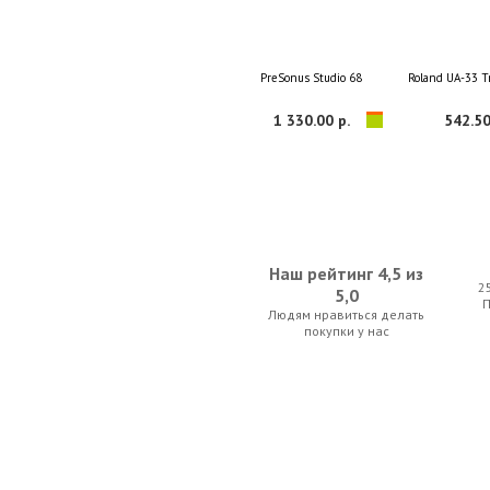
PreSonus Studio 68
Roland UA-33 T
1 330.00 р.
542.50
Наш рейтинг 4,5 из
2
5,0
Людям нравиться делать
IsoAcoustics ISO-L8R200
Blue Yeti Co
покупки у нас
836.50 р.
731.50