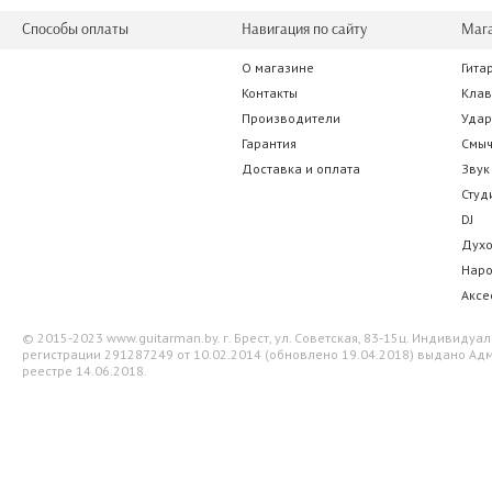
Способы оплаты
Навигация по сайту
Маг
О магазине
Гита
Universal Audio Volt 1
JBL LSR4
Контакты
Кла
Производители
Уда
665.00 р.
8 337.0
Гарантия
Смы
Доставка и оплата
Звук
Студ
DJ
Дух
Нар
Аксе
© 2015-2023 www.guitarman.by. г. Брест, ул. Советская, 83-15ц. Индивид
регистрации 291287249 от 10.02.2014 (обновлено 19.04.2018) выдано Адм
реестре 14.06.2018.