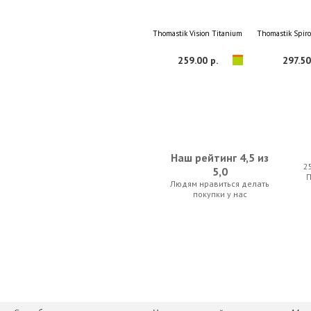
Thomastik Vision Titanium Solo VIT100 Mediu
Thomastik Spir
259.00 р.
297.50
Наш рейтинг 4,5 из
2
5,0
Людям нравиться делать
Pirastro Piranito 900700
Anton Breton V
покупки у нас
35.00 р.
50.05 