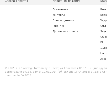
Способы оплаты
Навигация по сайту
Маг
О магазине
Гита
Alice A704 3 D
Kapaier 630 KP
Контакты
Кла
Производители
Уда
7.00 р.
52.50 
Гарантия
Смы
Доставка и оплата
Звук
Студ
DJ
Дух
Нар
Аксе
© 2015-2023 www.guitarman.by. г. Брест, ул. Советская, 83-15ц. Индивид
регистрации 291287249 от 10.02.2014 (обновлено 19.04.2018) выдано Адм
реестре 14.06.2018.