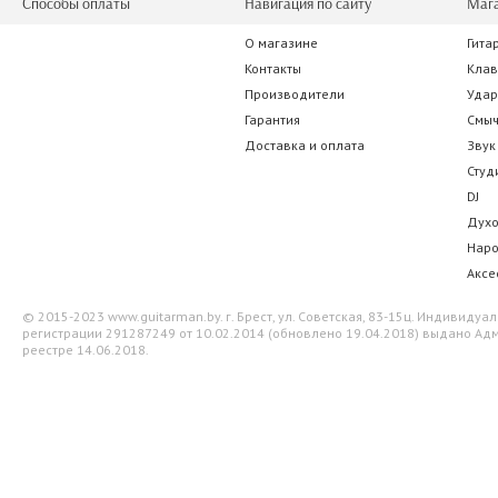
Способы оплаты
Навигация по сайту
Маг
О магазине
Гита
Euphony круглый 1/8
Anton Breton VP
Контакты
Кла
Производители
Уда
52.50 р.
35.00 
Гарантия
Смы
Доставка и оплата
Звук
Студ
DJ
Дух
Нар
Аксе
© 2015-2023 www.guitarman.by. г. Брест, ул. Советская, 83-15ц. Индивид
регистрации 291287249 от 10.02.2014 (обновлено 19.04.2018) выдано Адм
реестре 14.06.2018.