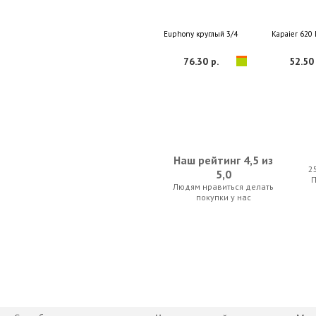
Euphony круглый 3/4
Kapaier 620
76.30 р.
52.50 
Наш рейтинг 4,5 из
2
5,0
Людям нравиться делать
Kapaier 610 KPE 4/4-3/4
Anton Breton V
покупки у нас
52.50 р.
50.05 