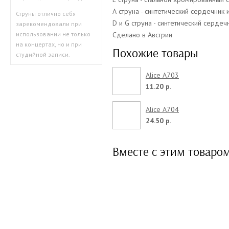
А струна - синтетический сердечник
Струны отлично себя
D и G струна - синтетический серде
зарекомендовали при
Сделано в Австрии
использовании не только
на концертах, но и при
Похожие товары
студийной записи.
Alice A703
11.20 р.
Alice A704
24.50 р.
Вместе с этим товаро