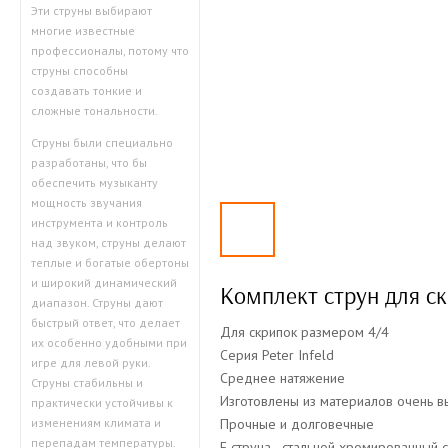
Эти струны выбирают
многие известные
профессионалы, потому что
струны способны
создавать тонкие и
сложные тональности.
Струны были специально
разработаны, что бы
обеспечить музыканту
мощность звучания
инструмента и контроль
над звуком, струны делают
теплые и богатые обертоны
и широкий динамический
Комплект струн для с
диапазон. Струны дают
быстрый ответ, что делает
Для скрипок размером 4/4
их особенно удобными при
Серия Peter Infeld
игре для левой руки.
Среднее натяжение
Струны стабильны и
Изготовлены из материалов очень в
практически устойчивы к
Прочные и долговечные
изменениям климата и
перепадам температуры.
Е струна - стальной хромированный