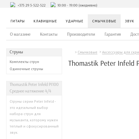
+375 29 5-522-522
10:00 - 19:00 (ежедневно)
ГИТАРЫ
КЛАВИШНЫЕ
УДАРНЫЕ
СМЫЧКОВЫЕ
ЗВУК
О магазине
Контакты
Производители
Гарантия
Дост
Струны
Смычковые
Аксессуары для скр
Thomastik Peter Infeld 
Комплекты струн
Одиночные струны
Thomastik Peter Infeld PI100
Среднее натяжение 4/4
Струны серии Peter Infeld -
это идеальный выбор
набора струн для
музыканта, которому нужен
теплый и сфокусированный
звук.