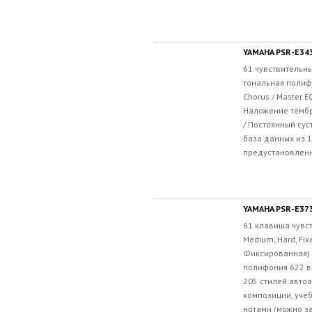
YAMAHA PSR-E34
61 чувствительн
тональная полифо
Chorus / Master E
Наложение тембр
/ Постоянный сус
база данных из 
предустановленн
YAMAHA PSR-E37
61 клавиша чувст
Medium, Hard, Fix
Фиксированная) 
полифония 622 в
205 стилей авто
композиции, уче
нотами (можно за