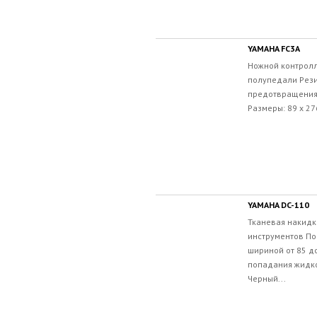
YAMAHA FC3A
Ножной контрол
полупедали Рез
предотвращения 
Размеры: 89 х 276
YAMAHA DC-110
Тканевая накидк
инструментов По
шириной от 85 до
попадания жидко
Черный...