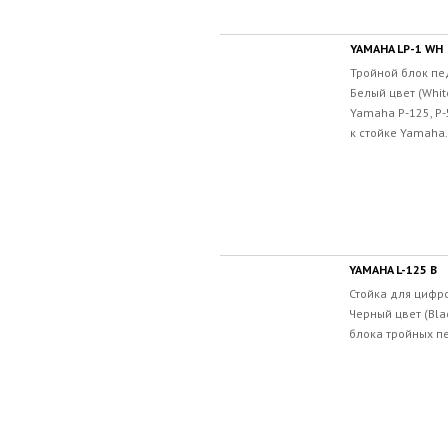
YAMAHA LP-1 WH
Тройной блок пед
Белый цвет (Whi
Yamaha P-125, P
к стойке Yamaha.
YAMAHA L-125 B
Стойка для цифр
Черный цвет (Bla
блока тройных п