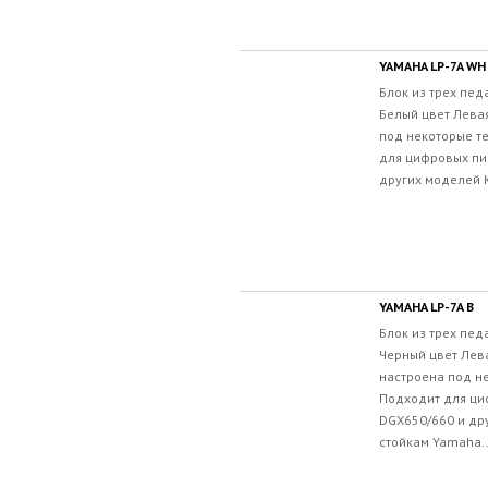
YAMAHA LP-7A WH
Блок из трех педа
Белый цвет Лева
под некоторые т
для цифровых пи
других моделей К
YAMAHA LP-7A B
Блок из трех педа
Черный цвет Лев
настроена под н
Подходит для ц
DGX650/660 и др
стойкам Yamaha..