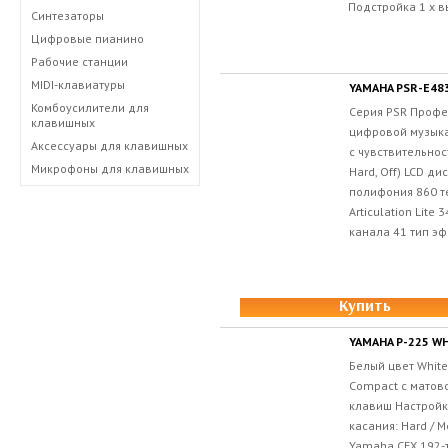
Подстройка 1 x в
Синтезаторы
Цифровые пианино
Рабочие станции
MIDI-клавиатуры
YAMAHA PSR-E48
Комбоусилители для
Серия PSR Проф
клавишных
цифровой музыка
Аксессуары для клавишных
с чувствительнос
Микрофоны для клавишных
Hard, Off) LCD д
полифония 860 т
Articulation Lite
канала 41 тип эф
Купить
YAMAHA P-225 W
Белый цвет Whit
Compact с матов
клавиш Настройк
касания: Hard / M
Yamaha CFX 192-