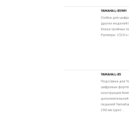
YAMAHA L-85WH
Стойка для цифро
других моделей 
блока тройных п
Размеры: 1320 x 
YAMAHA L-85
Подставка для Ya
цифровых форте
конструкция Ком
дополнительной 
педалей Yamaha 
290 мм Цвет:...