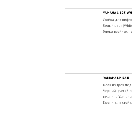
YAMAHA L-125 WH
Стойка для цифр
Белый цвет (Whit
блока тройных п
YAMAHA LP-5A B
Блок из трех пед
Черный цвет (Bl
пианино Yamaha P
Крепится к стойк