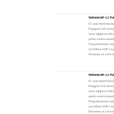
YAMAHA NP-12 P
61 чувствительна
Piaggero 64-нотн
типа эффекта Re
демо-композиций
Подключение нау
сустейна USB 5-в
Питание от сети и
YAMAHA NP-12 PI
61 чувствительна
Piaggero 64-нотн
типа эффекта Re
демо-композиций
Подключение нау
сустейна USB 5-в
Питание от сети и