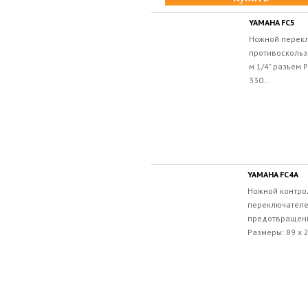
YAMAHA FC5
Ножной перек
противоскольз
м 1/4" разъем 
330...
YAMAHA FC4A
Ножной контро
переключателе
предотвращени
Размеры: 89 х 2