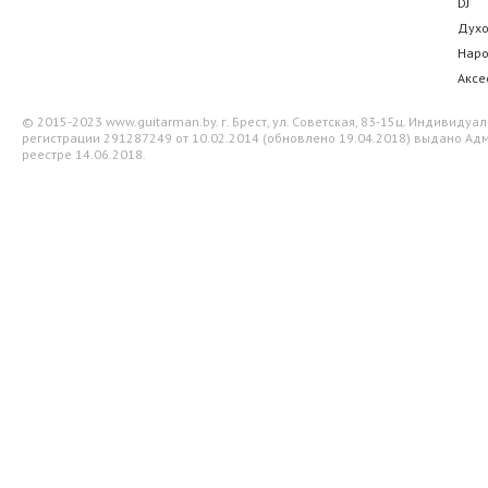
DJ
Дух
Нар
Аксе
© 2015-2023 www.guitarman.by. г. Брест, ул. Советская, 83-15ц. Индивид
регистрации 291287249 от 10.02.2014 (обновлено 19.04.2018) выдано Адм
реестре 14.06.2018.