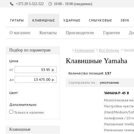
+375 29 5-522-522
10:00 - 19:00 (ежедневно)
ГИТАРЫ
КЛАВИШНЫЕ
УДАРНЫЕ
СМЫЧКОВЫЕ
ЗВУК
О магазине
Контакты
Производители
Гарантия
До
Подбор по параметрам
Yama
Клавишные
Все бренды
Клавишные Yamaha
Цена
от
р.
Количество позиций:
137
до
р.
Сортировать по :
умолчанию
Цвет
YAMAHA P-45 B
Молоточковая ме
Дополнительно
Настройки чувств
(Hard/Medium/Sof
Только в наличии
полифония / 10 т
Наложение тембр
Клавишные
Изменение темпа