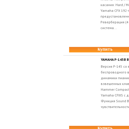
касания: Hard / M
Yamaha CFX 192-
предустановлен
Реверберация (4
система...
Купить
YAMAHA P-145B 
Версия P-145 со 
беспроводного 
динамики пиани
взвешенных кла
Hammer Compact 
Yamaha CFIIIS с
Функция Sound B
чувствительности
Купить