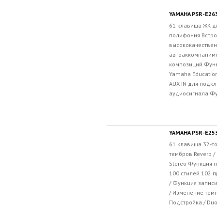
YAMAHA PSR-E26
61 клавиша ЖК д
полифония Встр
высококачествен
автоаккомпаниме
композиций Функ
Yamaha Educatio
AUX IN для подк
аудиосигнала Фу
YAMAHA PSR-E25
61 клавиша 32-т
тембров Reverb / 
Stereo Функция 
100 стилей 102 
/ Функция запис
/ Изменение темп
Подстройка / Duo 