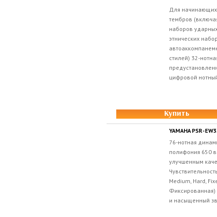
Для начинающих 
тембров (включая
наборов ударных
этнических набор
автоаккомпанеме
стилей) 32-нотн
предустановлен
цифровой нотный
Купить
YAMAHA PSR-EW3
76-нотная динам
полифония 650 в
улучшенным кач
Чувствительность 
Medium, Hard, Fix
Фиксированная) 
и насыщенный зв