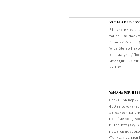
YAMAHA PSR-E35
61 чувствительн
тональная полифо
Chorus / Master E
Wide Stereo Нал
клавиатуры / По
мелодии 158 сти
из 100...
YAMAHA PSR-E36
Серия PSR Коричн
400 высококачес
автоаккомпанеме
пособие Song Boo
Интернете) Функ
пошаговых уроко
Функция записи В