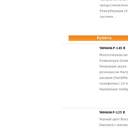
предустановлен
Реверберация (4
система...
Купить
YAMAHA P-145 B
Молоточковая ме
Клавиатура Grad
Генерация звука:
резонансом Настр
касания (Hard/Me
полифония / 10 т
Наложение тембро
YAMAHA P-125 B
Черный цвет Bla
Standard с матов