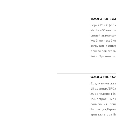
YAMAHA PSR-E36
Серия PSR Оформ
Maple 400 высок
стилей автоакко
Учебное пособие
загрузить в Инте
девяти пошаговы
Suite Функция за
YAMAHA PSR-E36
61 динамическая
18 ударных/SFX э
20 арпеджио 165
154 встроенные 
полифония Запис
Коррекция, Гарм
арпеджиатора Иг