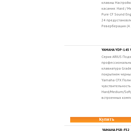
клавиш Настройки
касания: Hard / M
Pure CF Sound En
24 предустановл
Реверберация (4.
YAMAHA YDP-145 
Серия ARIUS Под
профессиональны
клавиатура Grad
покрытием черны
Yamaha CFX Поли
чувствительность
Hard/Medium/Soft
встроенных компо
Купить
YAMAHA PSR-F52