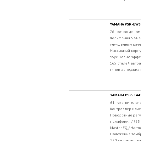
YAMAHA PSR-EW3
76-нотная динам
полифония 574 в
улучшенным кач
Массивный корпу
звук Новые эффе
165 стилей авто
типов арпеджиато
YAMAHA PSR-E44
61 чувствительн
Контроллер изме
Поворотные регу
полифония / 755 
Master EQ / Harmo
Наложение тембр
150 видов арпед