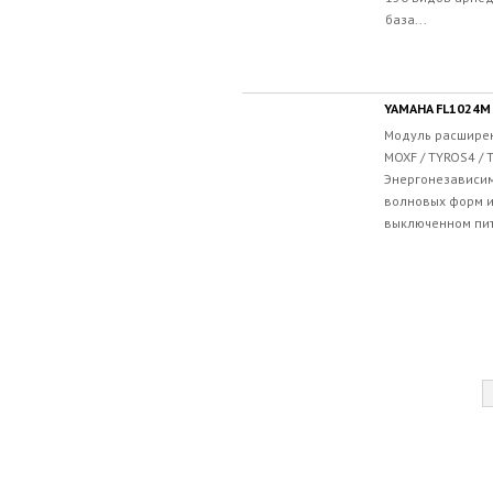
база...
YAMAHA FL1024M
Модуль расширен
MOXF / TYROS4 / 
Энергонезависим
волновых форм и
выключенном пит