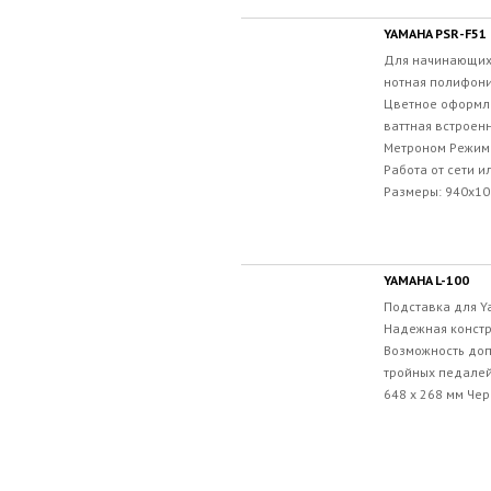
YAMAHA PSR-F51
Для начинающих 
нотная полифони
Цветное оформле
ваттная встроен
Метроном Режим
Работа от сети и
Размеры: 940x109
YAMAHA L-100
Подставка для Ya
Надежная конст
Возможность доп
тройных педалей
648 x 268 мм Чер