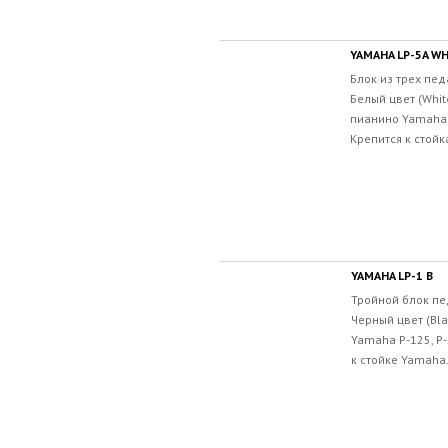
YAMAHA LP-5A W
Блок из трех пед
Белый цвет (Whi
пианино Yamaha P
Крепится к стойк
YAMAHA LP-1 B
Тройной блок пед
Черный цвет (Bl
Yamaha P-125, P
к стойке Yamaha.