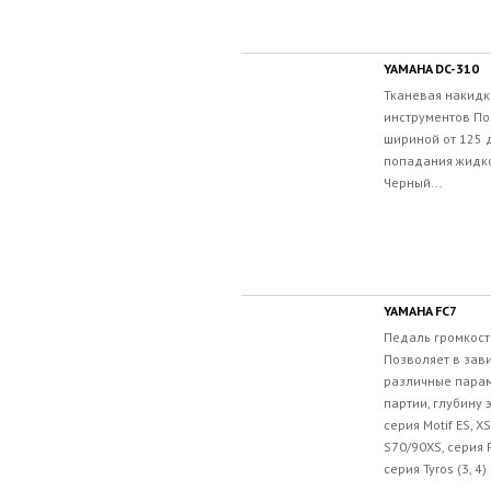
YAMAHA DC-310
Тканевая накидк
инструментов По
шириной от 125 
попадания жидко
Черный...
YAMAHA FC7
Педаль громкост
Позволяет в зав
различные парам
партии, глубину 
серия Motif ES, X
S70/90XS, cерия P
серия Tyros (3, 4) 