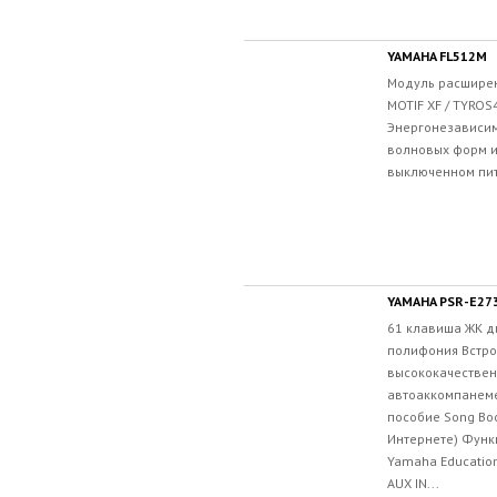
YAMAHA FL512M
Модуль расширен
MOTIF XF / TYROS
Энергонезависим
волновых форм и
выключенном пит
YAMAHA PSR-E27
61 клавиша ЖК д
полифония Встр
высококачествен
автоаккомпанеме
пособие Song Boo
Интернете) Функ
Yamaha Educatio
AUX IN...