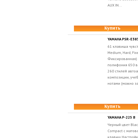
AUX IN...
Купить
YAMAHA PSR-E38
61 клавиша чувст
Medium, Hard, Fix
Фиксированная) 
полифония 650 в
260 стилей авто
композиции, уче
нотами (можно за
Купить
YAMAHA P-225 B
Черный цвет Bla
Compact с матов
клавиш Настройк