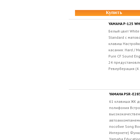
Купить
YAMAHA P-125 WH
Белый цвет Whit
Standard с матов
клавиш Настройки
касания: Hard / M
Pure CF Sound En
24 предустановл
Реверберация (4.
YAMAHA PSR-E28
61 клавиша ЖК д
полифония Встр
высококачествен
автоаккомпанеме
пособие Song Boo
Интернете) Функ
Yamaha Educatio