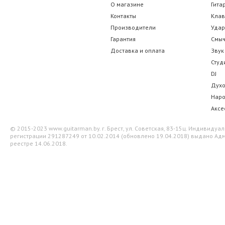
О магазине
Гита
Контакты
Кла
Производители
Уда
Гарантия
Смы
Доставка и оплата
Звук
Студ
DJ
Дух
Нар
Аксе
© 2015-2023 www.guitarman.by. г. Брест, ул. Советская, 83-15ц. Индивид
регистрации 291287249 от 10.02.2014 (обновлено 19.04.2018) выдано Адм
реестре 14.06.2018.