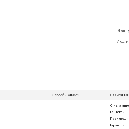
Наш р
Людям 
Cherub 
п
70.0
Способы оплаты
Навигация 
О магазине
D'Addario Pl
Контакты
Производи
21.0
Гарантия