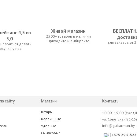
Живой магазин
БЕСПЛАТН
ейтинг 4,5 из
2500+ товаров в наличии
доставк
5,0
Приходите и выбирайте
для заказов от 2
нравиться делать
WMT-555C
Adams EMT-888
D'Addario Planet Waves PW-CT-17PR Eclipse
окупки у нас
0 р.
77.00 р.
91.00 р.
по сайту
Магазин
Контакты
Гитары
10:00 - 19:00 (ежед
anet Waves GH-RS Humidifier
TC Electronic PolyTune Clip
Клавишные
ул. Советская 83-15
info@guitarman.by
тели
Ударные
0 р.
332.50 р.
Смычковые
+375 29 5-522