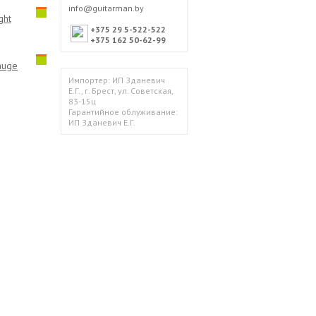
info@guitarman.by
ght
+375 29 5-522-522
+375 162 50-62-99
auge
Импортер: ИП Зданевич
Е.Г., г. Брест, ул. Советская,
83-15ц
Гарантийное облуживание:
ИП Зданевич Е.Г.