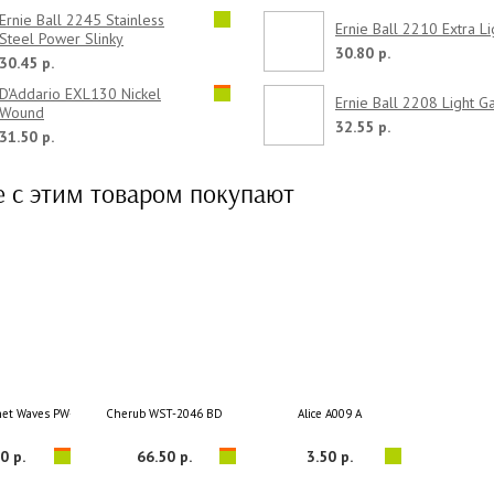
Ernie Ball 2245 Stainless
Ernie Ball 2210 Extra Li
Steel Power Slinky
30.80 р.
30.45 р.
D'Addario EXL130 Nickel
Ernie Ball 2208 Light G
Wound
32.55 р.
31.50 р.
е с этим товаром покупают
anet Waves PW-CT-13 NS Micro Universal Tuner
Cherub WST-2046 BD
Alice A009 A
0 р.
66.50 р.
3.50 р.