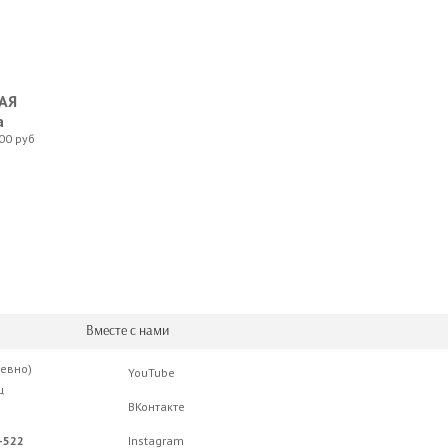
АЯ
а
00 руб
 Headstock Tuner
Вместе с нами
невно)
YouTube
ц
ВКонтакте
-522
Instagram