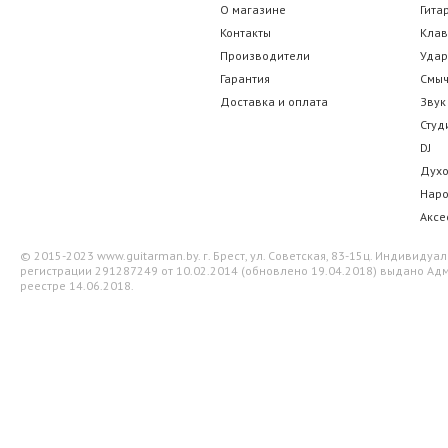
О магазине
Гита
Контакты
Кла
Производители
Уда
Гарантия
Смы
Доставка и оплата
Звук
Студ
DJ
Дух
Нар
Аксе
© 2015-2023 www.guitarman.by. г. Брест, ул. Советская, 83-15ц. Индивид
регистрации 291287249 от 10.02.2014 (обновлено 19.04.2018) выдано Адм
реестре 14.06.2018.