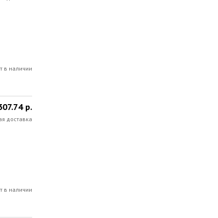
т в наличии
307.74 р.
ая доставка
т в наличии