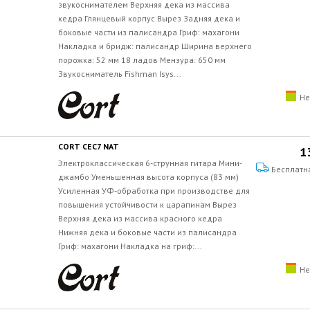
звукоснимателем Верхняя дека из массива
кедра Глянцевый корпус Вырез Задняя дека и
боковые части из палисандра Гриф: махагони
Накладка и бридж: палисандр Ширина верхнего
порожка: 52 мм 18 ладов Мензура: 650 мм
Звукосниматель Fishman Isys...
Не
CORT CEC7 NAT
1
Электроклассическая 6-струнная гитара Мини-
Бесплатн
джамбо Уменьшенная высота корпуса (83 мм)
Усиленная УФ-обработка при производстве для
повышения устойчивости к царапинам Вырез
Верхняя дека из массива красного кедра
Нижняя дека и боковые части из палисандра
Гриф: махагони Накладка на гриф:...
Не