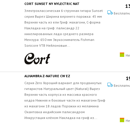
CORT SUNSET NY NYLECTRIC NAT
13
Электроклассическая 6-струнная гитара Sunset
Бесплатн
серия Вырез Ширина верхнего порожка: 45 мм
Верхняя часть из ели Гриф: махагони, C-форма
Накладка на гриф: палисандр 22
никелированных лада среднего размера
Мензура: 650 мм Звукосниматель Fishman
Sonicore VTB Нейлоновые...
Не
ALHAMBRA Z-NATURE CW EZ
1
Серия Zero Хороший вариант для продвинутых
Бесплатн
гитаристов Натуральный цвет (Natural) Вырез
Верхняя часть корпуса из массива красного
кедра Нижняя и боковые части из махагони Гриф
из махагони 18 ладов Порожки из меламина
Окантовка индийским палисандром
Инкрустация клёном Накладка на гриф из...
Не