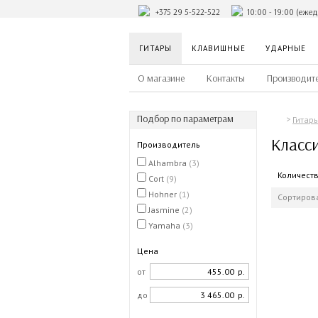
+375 29 5-522-522
10:00 - 19:00 (еже
ГИТАРЫ
КЛАВИШНЫЕ
УДАРНЫЕ
О магазине
Контакты
Производит
Подбор по параметрам
Гитар
Класс
Производитель
Alhambra
(3)
Количест
Cort
(9)
Hohner
(1)
Сортирова
Jasmine
(2)
Yamaha
(3)
Цена
от
р.
до
р.