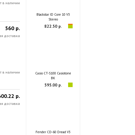
т в наличии
Blackstar ID Core 10 V3
Stereo
822.50 р.
560 р.
ая доставка
т в наличии
Casio CT-S100 Casiotone
BK
595.00 р.
600.22 р.
ая доставка
Fender CD-60 Dread V3