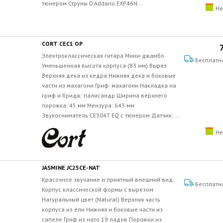
тюнером Струны D'Addario EXP46N...
Не
CORT CEC1 OP
Электроклассическая гитара Мини-джамбо
Бесплатн
Уменьшенная высота корпуса (83 мм) Вырез
Верхняя дека из кедра Нижняя дека и боковые
части из махагони Гриф: махагони Накладка на
гриф и бридж: палисандр Ширина верхнего
порожка: 45 мм Мензура: 643 мм
Звукосниматель CE304T EQ с тюнером Датчик:...
Не
JASMINE JC25CE-NAT
Красочное звучание и приятный внешний вид
Бесплатн
Корпус классической формы с вырезом
Натуральный цвет (Natural) Верхняя часть
корпуса из ели Нижняя и боковые части из
сапеле Гриф из нато 19 ладов Порожки из