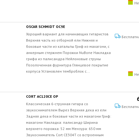
Не
OSCAR SCHMIDT OC9E
Хороший вариант для начинающих гитаристов
Бесплатн
Верхняя часть из отборной ели Нижняя и
боковые части из катальпы Гриф из махагони, с
анкерным стержнем Порожки NuBone Накладка
грифа из палисандра Нейлоновые струны
Позолоченная фурнитура Глянцевое покрытие
корпуса Установлен темброблок с...
Не
CORT AC120CE OP
Классическая 6-струнная гитара со
Бесплатн
звукоснимателем Вырез Верхняя дека из ели
Задняя дека и боковые части из махагони Гриф:
махагони Накладка: палисандр Ширина
верхнего порожка: 52 мм Мензура: 650 мм
Звукосниматель Cort CE304T со встроенным