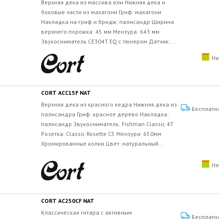
Верхняя дека из массива ели Нижняя дека и
боковые части из махагони Гриф: махагони
Накладка на гриф и бридж: палисандр Ширина
верхнего порожка: 45 мм Мензура: 643 мм
Звукосниматель CE304T EQ с тюнером Датчик:...
Не
CORT ACC15F NAT
Верхняя дека из красного кедра Нижняя дека из
Бесплатн
палисандра Гриф: красное дерево Накладка:
палисандр Звукосниматель: Fishman Classic 4T
Розетка: Classic Rosette C5 Мензура: 650мм
Хромированные колки Цвет: натуральный...
Не
CORT AC250CF NAT
Классическая гитара с активным
Бесплатн