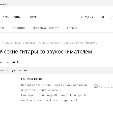
дневно)
СМЫЧКОВЫЕ
ЗВУК
СТУДИЯ
DJ
ели
Гарантия
Доставка и оплата
Отзывы
Классические гитары со звукоснимателем
ы
Классические гитары
ические гитары со звукоснимателем
во позиций:
21
ть по :
умолчанию
HOHNER HC-07
Верхняя дека из ели Нижняя дека и обечайки
Бесплатн
из катальпы Гриф: махагони
Накладка: палисандр 18.5 ладов Мензура: 650
мм Звукосниматель Цвет: натуральный...