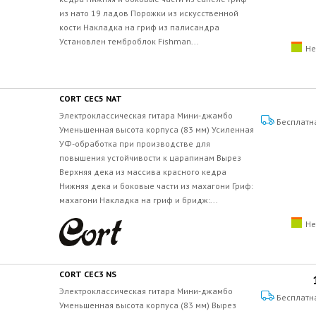
из нато 19 ладов Порожки из искусственной
кости Накладка на гриф из палисандра
Установлен темброблок Fishman...
Не
CORT CEC5 NAT
Электроклассическая гитара Мини-джамбо
Бесплатн
Уменьшенная высота корпуса (83 мм) Усиленная
УФ-обработка при производстве для
повышения устойчивости к царапинам Вырез
Верхняя дека из массива красного кедра
Нижняя дека и боковые части из махагони Гриф:
махагони Накладка на гриф и бридж:...
Не
CORT CEC3 NS
Электроклассическая гитара Мини-джамбо
Бесплатн
Уменьшенная высота корпуса (83 мм) Вырез