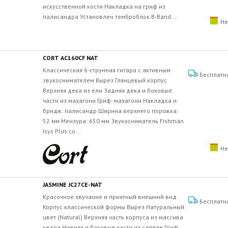
искусственной кости Накладка на гриф из
палисандра Установлен темброблок B-Band...
Не
CORT AC160CF NAT
Классическая 6-струнная гитара с активным
Бесплатн
звукоснимателем Вырез Глянцевый корпус
Верхняя дека из ели Задняя дека и боковые
части из махагони Гриф: махагони Накладка и
бридж: палисандр Ширина верхнего порожка:
52 мм Мензура: 650 мм Звукосниматель Fishman
Isys Plus со...
Не
JASMINE JC27CE-NAT
Красочное звучание и приятный внешний вид
Бесплатн
Корпус классической формы Вырез Натуральный
цвет (Natural) Верхняя часть корпуса из массива
кедра Нижняя и боковые части из сапеле Гриф