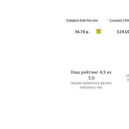
D'Addario EJ46 Pro-Arté
Crossrock C
56.70 р.
324.10
Наш рейтинг 4,5 из
2
5,0
Людям нравиться делать
Alice A007D WH-C
Alice A00
покупки у нас
20.30 р.
14.00 