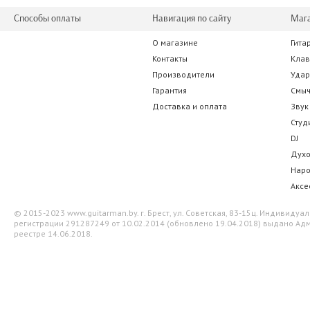
Способы оплаты
Навигация по сайту
Маг
О магазине
Гита
Cherub WST-623
D'Addario EJ30
Контакты
Кла
Производители
Уда
35.00 р.
38.50 
Гарантия
Смы
Доставка и оплата
Звук
Студ
DJ
Дух
Нар
Аксе
© 2015-2023 www.guitarman.by. г. Брест, ул. Советская, 83-15ц. Индивид
регистрации 291287249 от 10.02.2014 (обновлено 19.04.2018) выдано Адм
реестре 14.06.2018.