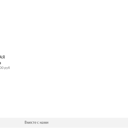
 Headstock Tuner
АЯ
а
00 руб
Вместе с нами