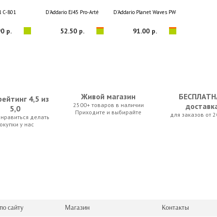
l C-801
D'Addario EJ45 Pro-Arté
D'Addario Planet Waves PW-CT-17BK Eclipse
0 р.
52.50 р.
91.00 р.
Живой магазин
БЕСПЛАТН
ейтинг 4,5 из
2500+ товаров в наличии
доставк
5,0
Приходите и выбирайте
для заказов от 2
нравиться делать
Classic Silver
Cherub WST-623
D'Addario EJ47 Pro-Arté
окупки у нас
0 р.
35.00 р.
51.45 р.
по сайту
Магазин
Контакты