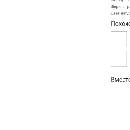
Ширина гр
Цвет: нат
Похож
Вмест