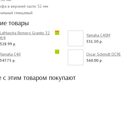
ифа в верхней части: 52 мм
уральный глянцевый
ие товары
LaMancha Romero Granito 32
Yamaha C40M
4/4
531.30 р.
528.99 р.
Yamaha C40
Oscar Schmidt OC9E
547.75 р.
560.00 р.
е с этим товаром покупают