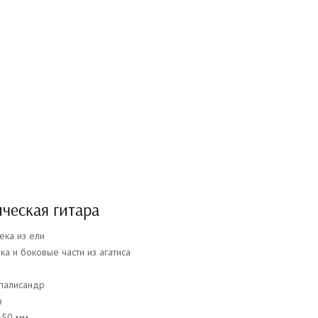
ческая гитара
ека из ели
а и боковые части из агатиса
 палисандр
в
650 мм