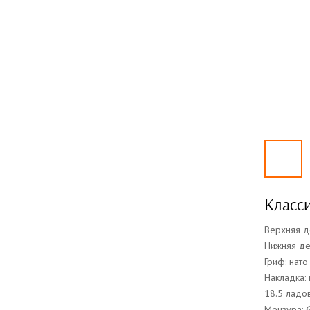
Класси
Верхняя д
Нижняя дек
Гриф: нато
Накладка:
18.5 ладо
Мензура: 