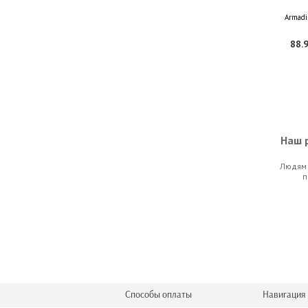
Armadi
88.9
Наш р
Людям 
Aviano AV-427 
п
17.5
Способы оплаты
Навигация 