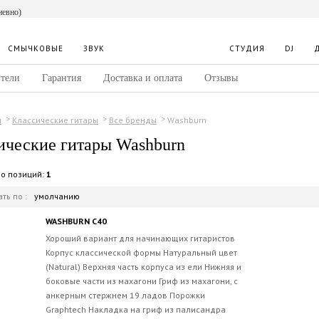
невно)
СМЫЧКОВЫЕ
ЗВУК
СТУДИЯ
DJ
тели
Гарантия
Доставка и оплата
Отзывы
Washburn
ы
Классические гитары
Все бренды
ические гитары Washburn
во позиций:
1
ть по :
умолчанию
WASHBURN C40
Хороший вариант для начинающих гитаристов
Корпус классической формы Натуральный цвет
(Natural) Верхняя часть корпуса из ели Нижняя и
боковые части из махагони Гриф из махагони, с
анкерным стержнем 19 ладов Порожки
Graphtech Накладка на гриф из палисандра