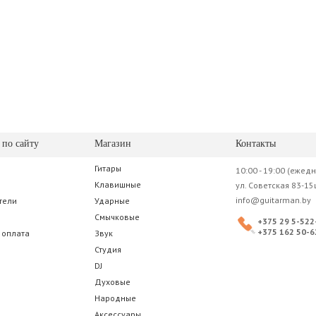
 по сайту
Магазин
Контакты
Гитары
10:00 - 19:00 (ежед
Клавишные
ул. Советская 83-15
info@guitarman.by
тели
Ударные
Смычковые
+375 29 5-522
+375 162 50-6
 оплата
Звук
Студия
DJ
Духовые
Народные
Аксессуары