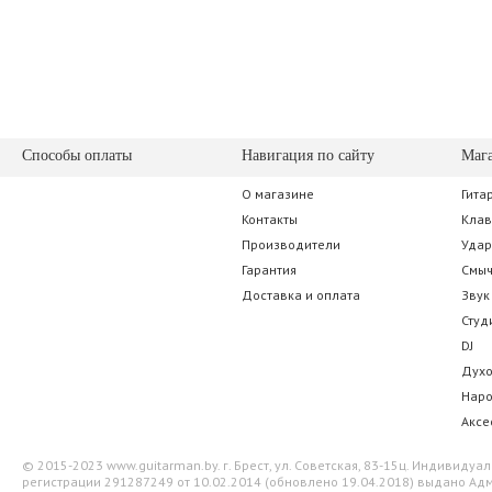
64.05 р.
91.00 
Способы оплаты
Навигация по сайту
Маг
О магазине
Гита
Alice A007D SL-C
D'Addario Plane
Контакты
Кла
Производители
Уда
20.30 р.
91.00 
Гарантия
Смы
Доставка и оплата
Звук
Студ
DJ
Дух
Нар
Аксе
© 2015-2023 www.guitarman.by. г. Брест, ул. Советская, 83-15ц. Индивид
регистрации 291287249 от 10.02.2014 (обновлено 19.04.2018) выдано Адм