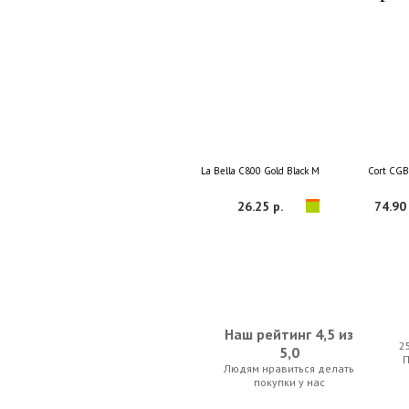
La Bella C800 Gold Black Medium
Cort CG
26.25 р.
74.90 
Наш рейтинг 4,5 из
2
5,0
Людям нравиться делать
Savarez 540CR New Cristal Classic Normal Ten
D'Addario Plane
покупки у нас