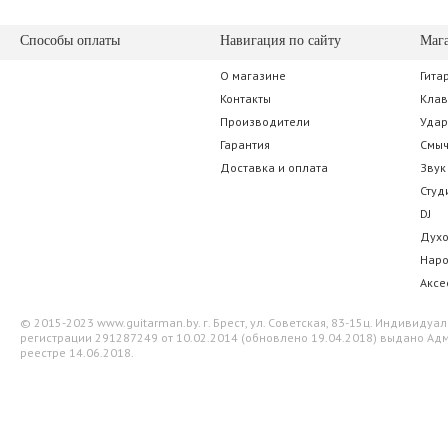
Способы оплаты
Навигация по сайту
Маг
О магазине
Гита
Ki-Sound KZ10
SUPERLUX S
Контакты
Кла
Производители
Уда
38.50 р.
36.05 
Гарантия
Смы
Доставка и оплата
Звук
Студ
DJ
Дух
Нар
Аксе
© 2015-2023 www.guitarman.by. г. Брест, ул. Советская, 83-15ц. Индивид
регистрации 291287249 от 10.02.2014 (обновлено 19.04.2018) выдано Адм
реестре 14.06.2018.