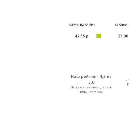
SUPERLUX SFI6PR
Ki-Sound
42.35 р.
35.00 
Наш рейтинг 4,5 из
2
5,0
Людям нравиться делать
Stagg SYC3/PS2CM E
Ki-Sound
покупки у нас
21.00 р.
56.00 