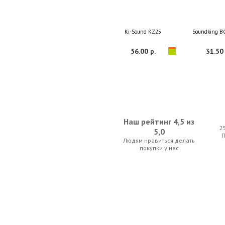
Ki-Sound KZ25
Soundking B
56.00 р.
31.50 
Наш рейтинг 4,5 из
2
5,0
Людям нравиться делать
SUPERLUX CFI3PP
Stagg SYC3/
покупки у нас
14.00 р.
21.00 