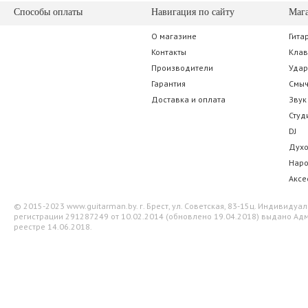
Способы оплаты
Навигация по сайту
Маг
О магазине
Гита
SUPERLUX SFI6PR
Soundking B
Контакты
Кла
Производители
Уда
42.35 р.
35.00 
Гарантия
Смы
Доставка и оплата
Звук
Студ
DJ
Дух
Нар
Аксе
© 2015-2023 www.guitarman.by. г. Брест, ул. Советская, 83-15ц. Индивид
регистрации 291287249 от 10.02.2014 (обновлено 19.04.2018) выдано Адм
реестре 14.06.2018.