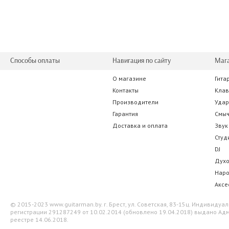
Способы оплаты
Навигация по сайту
Маг
О магазине
Гита
SUPERLUX CFI6PP
Ki-Sound
Контакты
Кла
Производители
Уда
19.25 р.
52.50 
Гарантия
Смы
Доставка и оплата
Звук
Студ
DJ
Дух
Нар
Аксе
© 2015-2023 www.guitarman.by. г. Брест, ул. Советская, 83-15ц. Индивид
регистрации 291287249 от 10.02.2014 (обновлено 19.04.2018) выдано Адм
реестре 14.06.2018.