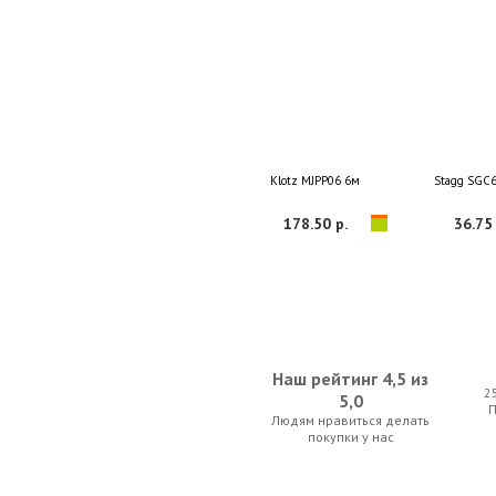
Klotz MJPP06 6м
Stagg SGC
178.50 р.
36.75 
Наш рейтинг 4,5 из
2
5,0
Людям нравиться делать
Soundking BJJ019 5m
SUPERLUX 
покупки у нас
38.50 р.
30.80 