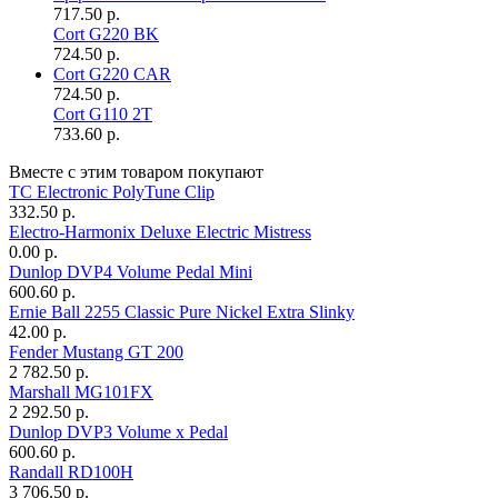
717.50 р.
Cort G220 BK
724.50 р.
Cort G220 CAR
724.50 р.
Cort G110 2T
733.60 р.
Вместе с этим товаром покупают
TC Electronic PolyTune Clip
332.50 р.
Electro-Harmonix Deluxe Electric Mistress
0.00 р.
Dunlop DVP4 Volume Pedal Mini
600.60 р.
Ernie Ball 2255 Classic Pure Nickel Extra Slinky
42.00 р.
Fender Mustang GT 200
2 782.50 р.
Marshall MG101FX
2 292.50 р.
Dunlop DVP3 Volume x Pedal
600.60 р.
Randall RD100H
3 706.50 р.