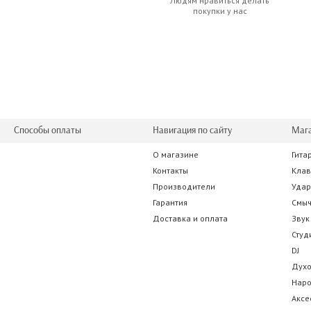
Людям нравиться делать
Blackstar HT DUAL
Dunlop WHE40
покупки у нас
913.85 р.
0.00 
Способы оплаты
Навигация по сайту
Маг
О магазине
Гита
Dunlop M195 MXR NOISE CLAMP
Boss F
Контакты
Кла
Производители
Уда
0.00 р.
385.00
Гарантия
Смы
Доставка и оплата
Звук
Студ
DJ
Дух
Нар
Аксе