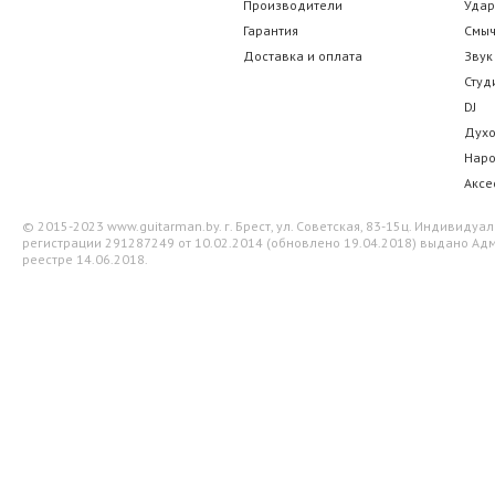
Производители
Уда
60.90 р.
12.25 
Гарантия
Смы
Доставка и оплата
Звук
Студ
DJ
Дух
Нар
Аксе
© 2015-2023 www.guitarman.by. г. Брест, ул. Советская, 83-15ц. Индивид
регистрации 291287249 от 10.02.2014 (обновлено 19.04.2018) выдано Адм
реестре 14.06.2018.