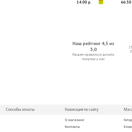
14.00 р.
66.50 
Наш рейтинг 4,5 из
2
5,0
Людям нравиться делать
Gibson SAG-MB12 Masterbuilt Premium Phosp
Alice A2
покупки у нас
42.00 р.
11.20 
Способы оплаты
Навигация по сайту
Маг
О магазине
Гита
D'addario PW-CP-07
Stagg BJA
Контакты
Кла