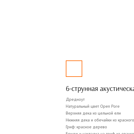
6-струнная акустическ
Дредноут
Натуральный цвет Open Pore
Верхняя дека из цельной ели
Нижняя дека и обечайки из красног
Гриф: красное дерево
Бридж и накладка на гриф из ованк