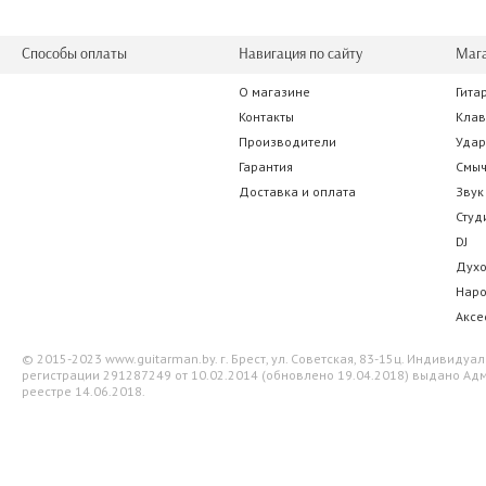
Способы оплаты
Навигация по сайту
Маг
О магазине
Гита
Ernie Ball 4052 Polypro Brown
Fidel FL5
Контакты
Кла
Производители
Уда
28.00 р.
62.65 
Гарантия
Смы
Доставка и оплата
Звук
Студ
DJ
Дух
Нар
Аксе
© 2015-2023 www.guitarman.by. г. Брест, ул. Советская, 83-15ц. Индивид
регистрации 291287249 от 10.02.2014 (обновлено 19.04.2018) выдано Адм
реестре 14.06.2018.