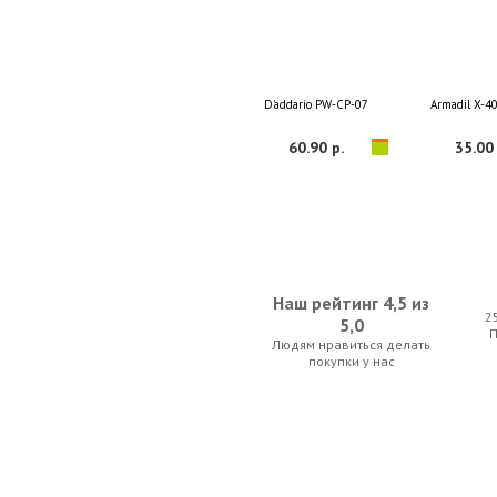
D'addario PW-CP-07
Armadil X-40
60.90 р.
35.00 
Наш рейтинг 4,5 из
2
5,0
Людям нравиться делать
Alice A040-LB
Samson 
покупки у нас
11.55 р.
59.50 