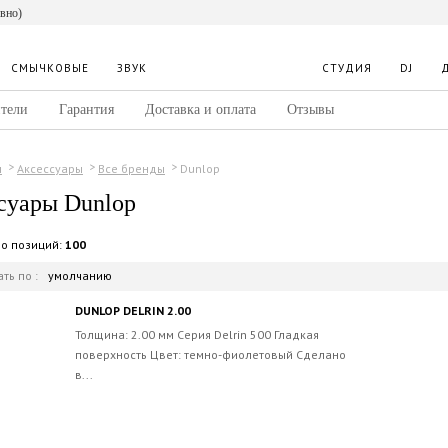
евно)
СМЫЧКОВЫЕ
ЗВУК
СТУДИЯ
DJ
тели
Гарантия
Доставка и оплата
Отзывы
Dunlop
ы
Аксессуары
Все бренды
суары Dunlop
во позиций:
100
ть по :
умолчанию
DUNLOP DELRIN 2.00
Толщина: 2.00 мм Серия Delrin 500 Гладкая
поверхность Цвет: темно-фиолетовый Сделано
в...