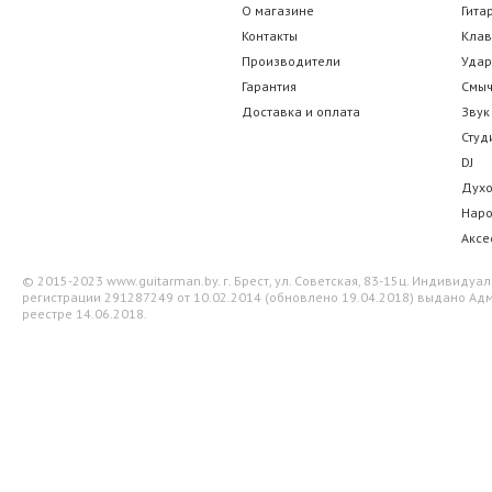
О магазине
Гита
Контакты
Кла
Производители
Уда
Гарантия
Смы
Доставка и оплата
Звук
Студ
DJ
Дух
Нар
Аксе
© 2015-2023 www.guitarman.by. г. Брест, ул. Советская, 83-15ц. Индивид
регистрации 291287249 от 10.02.2014 (обновлено 19.04.2018) выдано Адм
реестре 14.06.2018.