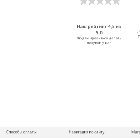
Наш рейтинг 4,5 из
5,0
2
Людям нравиться делать
D'Addario Planet Waves PW-RSCS-50 Renew
D'Addario Plane
покупки у нас
12.25 р.
91.00 
Cherub WST-640G
D'Addario Plane
31.50 р.
24.50 
Способы оплаты
Навигация по сайту
Маг