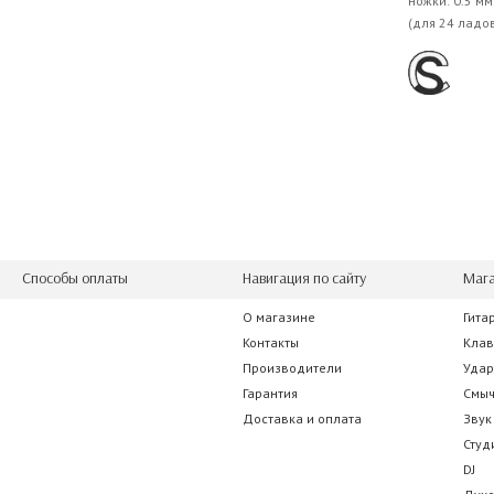
ножки: 0.5 м
(для 24 ладов
Способы оплаты
Навигация по сайту
Мага
О магазине
Гита
Контакты
Кла
Производители
Уда
Гарантия
Смы
Доставка и оплата
Звук
Студ
DJ