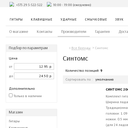
+375 29 5-522-522
10:00 - 19:00 (ежедневно)
ГИТАРЫ
КЛАВИШНЫЕ
УДАРНЫЕ
СМЫЧКОВЫЕ
ЗВУК
О магазине
Контакты
Производители
Гарантия
Доста
Подбор по параметрам
Синтомс
Все бренды
Синтомс
Цена
от
р.
Количество позиций:
9
до
р.
Сортировать по :
умолчанию
Дополнительно
СИНТОМС 206
Только в наличии
Комплект гит
Ширина лада:
Традиционна
Магазин
головки: 1.0
ножки: 0.5 м
Гитары
(для 24 ладов
Клавишные