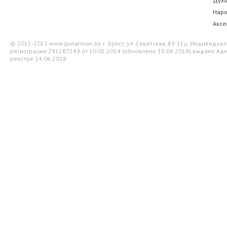
Дух
Нар
Аксе
© 2015-2023 www.guitarman.by. г. Брест, ул. Советская, 83-15ц. Индивид
регистрации 291287249 от 10.02.2014 (обновлено 19.04.2018) выдано Адм
реестре 14.06.2018.