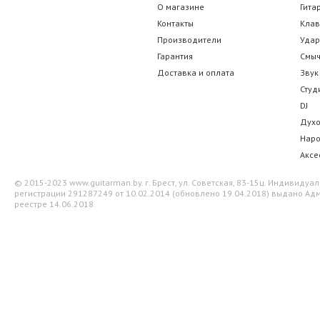
О магазине
Гита
Контакты
Кла
Производители
Уда
Гарантия
Смы
Доставка и оплата
Звук
Студ
DJ
Дух
Нар
Аксе
© 2015-2023 www.guitarman.by. г. Брест, ул. Советская, 83-15ц. Индивид
регистрации 291287249 от 10.02.2014 (обновлено 19.04.2018) выдано Адм
реестре 14.06.2018.