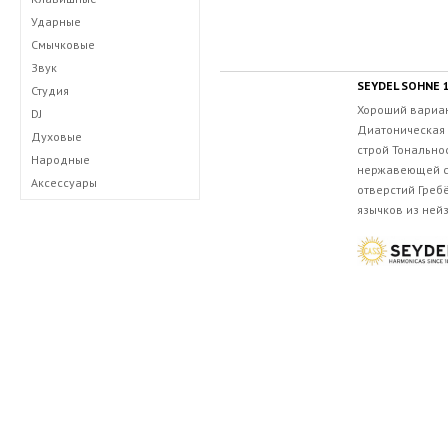
Ударные
Смычковые
Звук
SEYDEL SOHNE 
Студия
Хороший вариа
DJ
Диатоническая 
Духовые
строй Тональнос
Народные
нержавеющей ст
Аксессуары
отверстий Греб
язычков из ней