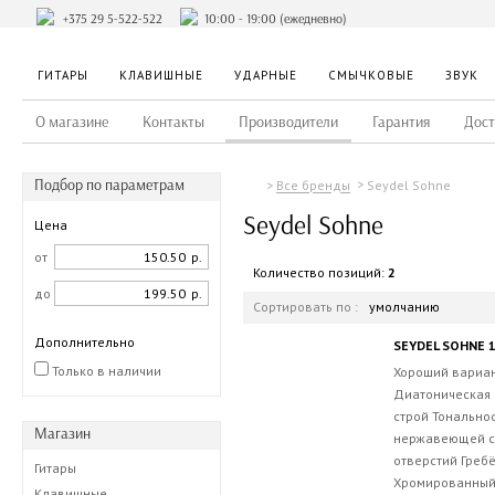
+375 29 5-522-522
10:00 - 19:00 (ежедневно)
ГИТАРЫ
КЛАВИШНЫЕ
УДАРНЫЕ
СМЫЧКОВЫЕ
ЗВУК
О магазине
Контакты
Производители
Гарантия
Дост
Подбор по параметрам
Seydel Sohne
Все бренды
Seydel Sohne
Цена
от
р.
Количество позиций:
2
до
р.
Сортировать по :
умолчанию
Дополнительно
SEYDEL SOHNE 
Только в наличии
Хороший вариан
Диатоническая 
строй Тональнос
Магазин
нержавеющей ст
отверстий Гребё
Гитары
Хромированный.
Клавишные