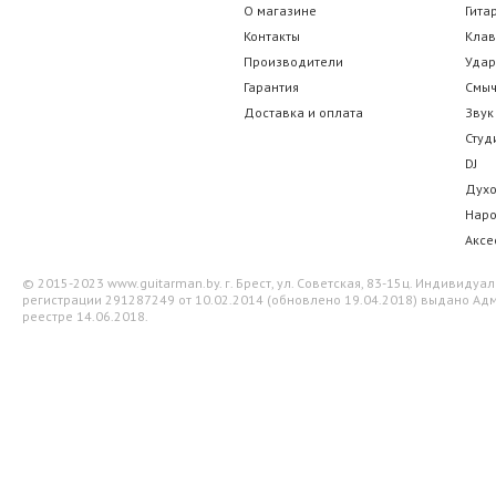
О магазине
Гита
Контакты
Кла
Производители
Уда
Гарантия
Смы
Доставка и оплата
Звук
Студ
DJ
Дух
Нар
Аксе
© 2015-2023 www.guitarman.by. г. Брест, ул. Советская, 83-15ц. Индивид
регистрации 291287249 от 10.02.2014 (обновлено 19.04.2018) выдано Адм
реестре 14.06.2018.