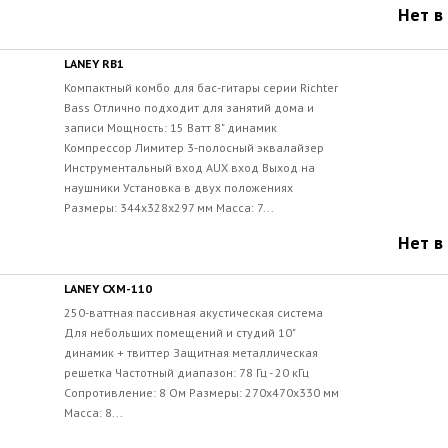
Нет в
LANEY RB1
Компактный комбо для бас-гитары серии Richter
Bass Отлично подходит для занятий дома и
записи Мощность: 15 Ватт 8" динамик
Компрессор Лимитер 3-полосный эквалайзер
Инструментальный вход AUX вход Выход на
наушники Установка в двух положениях
Размеры: 344x328x297 мм Масса: 7...
Нет в
LANEY CXM-110
250-ваттная пассивная акустическая система
Для небольших помещений и студий 10"
динамик + твиттер Защитная металлическая
решетка Частотный диапазон: 78 Гц - 20 кГц
Сопротивление: 8 Ом Размеры: 270x470x330 мм
Масса: 8...