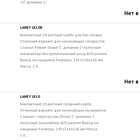
10" динамик 1"...
Нет в
LANEY LX10B
Компактный 10-ваттный комбо для бас-гитары
Отличный вариант для начинающих гитаристов
1 канал Режим Shape 5" динамик 2-полосный
эквалайзер Инструментальный вход AUX разъем
Выход на наушники Размеры: 245x216x146 мм
Масса: 2.6...
Нет в
LANEY LX10
Компактный 10-ваттный гитарный комбо
Отличный вариант для начинающих музыкантов
1 канал с перегрузом (Drive) 5" динамик 2-
полосный эквалайзер AUX разъем Выход на
наушники Размеры: 245x216x146 мм Масса:
2.6...