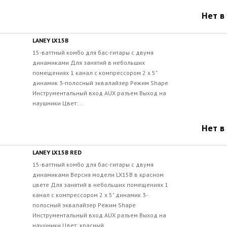
Нет в
LANEY LX15B
15-ваттный комбо для бас-гитары с двумя
динамиками Для занятий в небольших
помещениях 1 канал с компрессором 2 x 5"
динамик 3-полосный эквалайзер Режим Shape
Инструментальный вход AUX разъем Выход на
наушники Цвет:...
Нет в
LANEY LX15B RED
15-ваттный комбо для бас-гитары с двумя
динамиками Версия модели LX15B в красном
цвете Для занятий в небольших помещениях 1
канал с компрессором 2 x 5" динамик 3-
полосный эквалайзер Режим Shape
Инструментальный вход AUX разъем Выход на
наушники Цвет: красный...