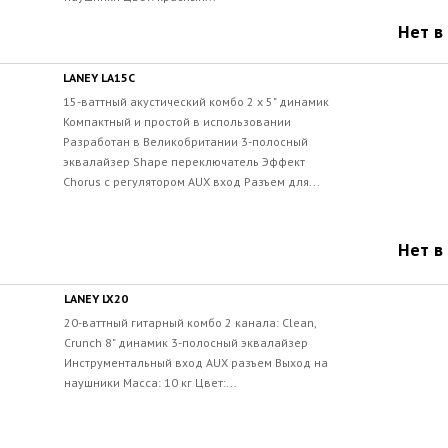
Нет в
LANEY LA15C
15-ваттный акустический комбо 2 x 5" динамик
Компактный и простой в использовании
Разработан в Великобритании 3-полосный
эквалайзер Shape переключатель Эффект
Chorus с регулятором AUX вход Разъем для...
Нет в
LANEY LX20
20-ваттный гитарный комбо 2 канала: Clean,
Crunch 8" динамик 3-полосный эквалайзер
Инструментальный вход AUX разъем Выход на
наушники Масса: 10 кг Цвет:...