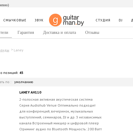
невно)
СМЫЧКОВЫЕ
ЗВУК
СТУДИЯ
DJ
тели
Гарантия
Доставка и оплата
Отзывы
Laney
ренды
во позиций:
45
ть по :
умолчанию
LANEY AH110
2-полосная активная акустическая система
Серия Audiohub Venue Оптимально подходит
для конференций, вечеринок, музыкальных
выступлений, семинаров, DJ и др. 3 независимых
канала Встроенный микшер и цифровой плеер
Стриминг аудио по Bluetooth Мощность: 200 Ватт