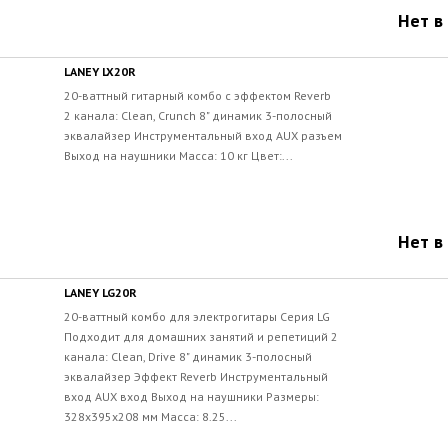
Нет в
LANEY LX20R
20-ваттный гитарный комбо с эффектом Reverb
2 канала: Clean, Crunch 8" динамик 3-полосный
эквалайзер Инструментальный вход AUX разъем
Выход на наушники Масса: 10 кг Цвет:...
Нет в
LANEY LG20R
20-ваттный комбо для электрогитары Серия LG
Подходит для домашних занятий и репетиций 2
канала: Clean, Drive 8" динамик 3-полосный
эквалайзер Эффект Reverb Инструментальный
вход AUX вход Выход на наушники Размеры:
328x395x208 мм Масса: 8.25...