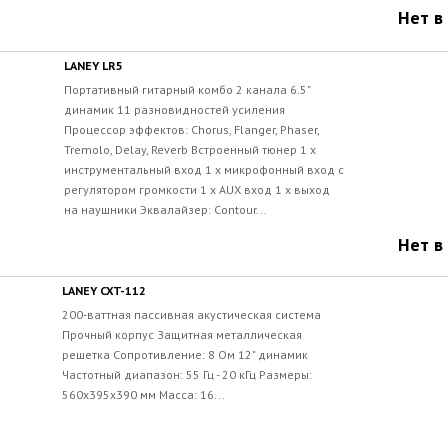
Нет в
LANEY LR5
Портативный гитарный комбо 2 канала 6.5"
динамик 11 разновидностей усиления
Процессор эффектов: Chorus, Flanger, Phaser,
Tremolo, Delay, Reverb Встроенный тюнер 1 x
инструментальный вход 1 x микрофонный вход с
регулятором громкости 1 x AUX вход 1 x выход
на наушники Эквалайзер: Contour...
Нет в
LANEY CXT-112
200-ваттная пассивная акустическая система
Прочный корпус Защитная металлическая
решетка Сопротивление: 8 Ом 12" динамик
Частотный диапазон: 55 Гц - 20 кГц Размеры:
560x395x390 мм Масса: 16...