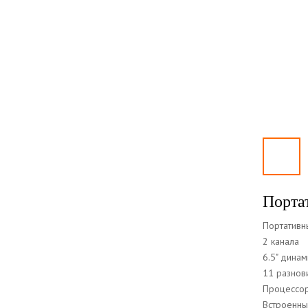
Порта
Портативн
2 канала
6.5" динам
11 разнов
Процессор 
Встроенны