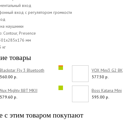
ументальный вход
фонный вход с регулятором громкости
ход
 на наушники
: Contour, Presence
 301x285x176 мм
5 кг
ие товары
Blackstar Fly 3 Bluetooth
VOX Mini3 G2 BK
560.00 р.
577.50 р.
Nux Mighty 8BT MKII
Boss Katana Mini
579.60 р.
595.00 р.
е с этим товаром покупают