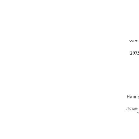
Shure
297.
Наш р
Людям 
Superlux
п
126.