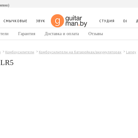
невно)
СМЫЧКОВЫЕ
ЗВУК
СТУДИЯ
DJ
тели
Гарантия
Доставка и оплата
Отзывы
ы
Комбоусилители
Комбоусилители на батарейках/аккумуляторах
Laney
 LR5