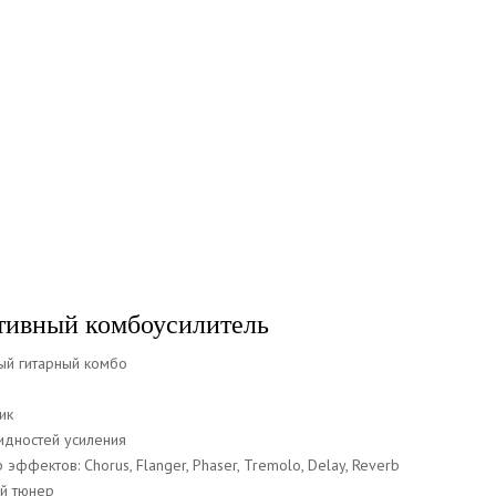
тивный комбоусилитель
ый гитарный комбо
ик
идностей усиления
эффектов: Chorus, Flanger, Phaser, Tremolo, Delay, Reverb
й тюнер