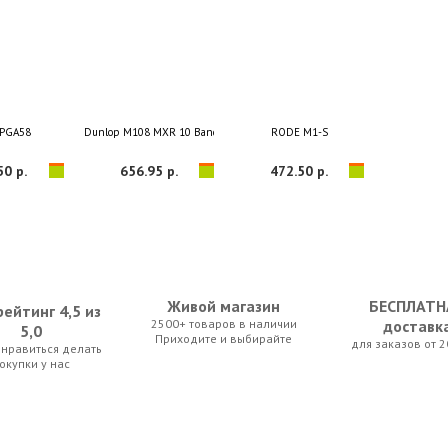
 PGA58
Dunlop M108 MXR 10 Band EQ
RODE M1-S
50 р.
656.95 р.
472.50 р.
Живой магазин
БЕСПЛАТН
ейтинг 4,5 из
2500+ товаров в наличии
доставк
5,0
Приходите и выбирайте
для заказов от 2
нравиться делать
 D103/01P
SUPERLUX SFI4.5PP
Dunlop M225 MXR SUB MACHINE
окупки у нас
00 р.
37.10 р.
0.00 р.