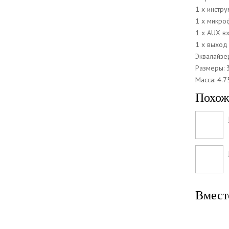
1 x инстр
1 x микро
1 x AUX в
1 x выход
Эквалайзер
Размеры:
Масса: 4.7
Похож
Вмест