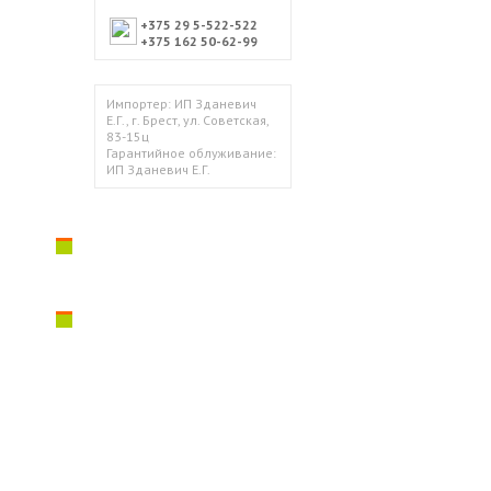
+375 29 5-522-522
+375 162 50-62-99
Импортер: ИП Зданевич
Е.Г., г. Брест, ул. Советская,
83-15ц
Гарантийное облуживание:
ИП Зданевич Е.Г.