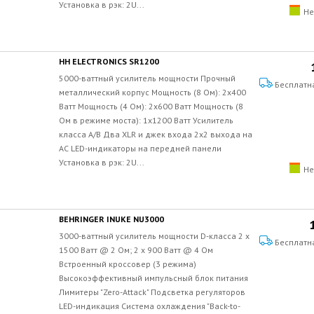
Установка в рэк: 2U...
Не
HH ELECTRONICS SR1200
5000-ваттный усилитель мощности Прочный
Бесплатн
металлический корпус Мощность (8 Ом): 2x400
Ватт Мощность (4 Ом): 2x600 Ватт Мощность (8
Ом в режиме моста): 1x1200 Ватт Усилитель
класса A/B Два XLR и джек входа 2x2 выхода на
АС LED-индикаторы на передней панели
Установка в рэк: 2U...
Не
BEHRINGER INUKE NU3000
3000-ваттный усилитель мощности D-класса 2 x
Бесплатн
1500 Ватт @ 2 Ом; 2 x 900 Ватт @ 4 Ом
Встроенный кроссовер (3 режима)
Высокоэффективный импульсный блок питания
Лимитеры "Zero-Attack" Подсветка регуляторов
LED-индикация Система охлаждения "Back-to-