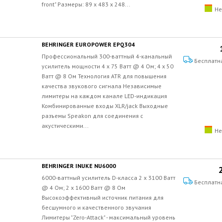
front" Размеры: 89 x 483 x 248...
Не
BEHRINGER EUROPOWER EPQ304
Профессиональный 300-ваттный 4-канальный
Бесплатн
усилитель мощности 4 x 75 Ватт @ 4 Ом; 4 x 50
Ватт @ 8 Ом Технология ATR для повышения
качества звукового сигнала Независимые
лимитеры на каждом канале LED-индикация
Комбинированные входы XLR/jack Выходные
разъемы Speakon для соединения с
акустическими...
Не
BEHRINGER INUKE NU6000
6000-ваттный усилитель D-класса 2 x 3100 Ватт
Бесплатн
@ 4 Ом; 2 x 1600 Ватт @ 8 Ом
Высокоэффективный источник питания для
бесшумного и качественного звучания
Лимитеры "Zero-Attack" - максимальный уровень