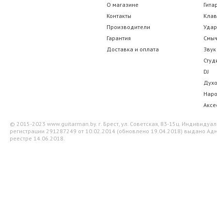
О магазине
Гита
Контакты
Кла
Производители
Уда
Гарантия
Смы
Доставка и оплата
Звук
Студ
DJ
Дух
Нар
Аксе
© 2015-2023 www.guitarman.by. г. Брест, ул. Советская, 83-15ц. Индивид
регистрации 291287249 от 10.02.2014 (обновлено 19.04.2018) выдано Адм
реестре 14.06.2018.